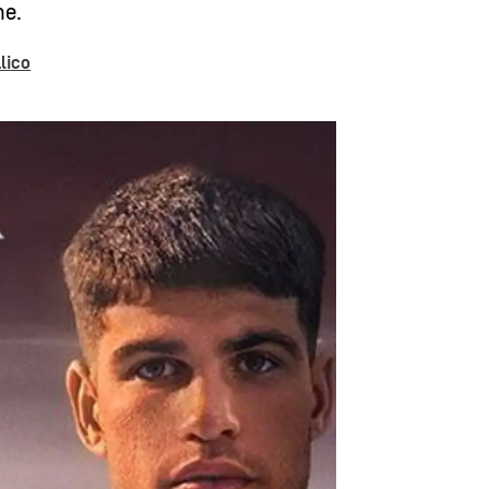
ne.
lico