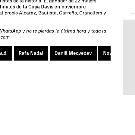
tistas de la historia. El ganador de 22 majors
 finales de la Copa Davis en noviembre
l propio Alcaraz, Bautista, Carreño, Granollers y
 WhatsApp
y no te pierdas la última hora y toda la
s.com
audí
Rafa Nadal
Daniil Medvedev
Novak Djokovi