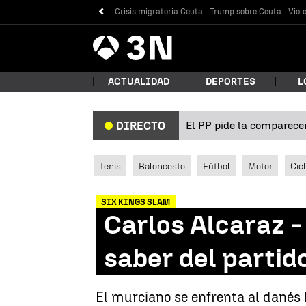
Crisis migratoria Ceuta
Trump sobre Ceuta
Viol
Antena
Noticias
3
ACTUALIDAD
DEPORTES
L
El PP pide la comparecen
DIRECTO
¿Qué
Tenis
Baloncesto
Fútbol
Motor
Cic
SIX KINGS SLAM
Carlos Alcaraz -
saber del partid
Bus
El murciano se enfrenta al danés 