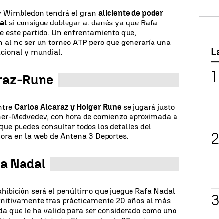
y Wimbledon tendrá el gran
aliciente de poder
al
si consigue doblegar al danés ya que Rafa
e este partido. Un enfrentamiento que,
ón al no ser un torneo ATP pero que generaría una
L
acional y mundial.
araz-Rune
entre
Carlos Alcaraz y Holger Rune
se jugará justo
nner-Medvedev, con hora de comienzo aproximada a
que puedes consultar todos los detalles del
 hora en la web de Antena 3 Deportes.
fa Nadal
exhibición será el penúltimo que juegue Rafa Nadal
initivamente tras prácticamente 20 años al más
nda que le ha valido para ser considerado como uno