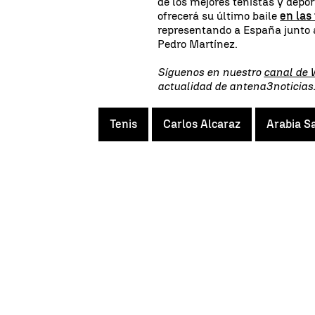
de los mejores tenistas y depor
ofrecerá su último baile
en las
representando a España junto a
Pedro Martínez.
Síguenos en nuestro
canal de
actualidad de antena3noticia
Tenis
Carlos Alcaraz
Arabia S