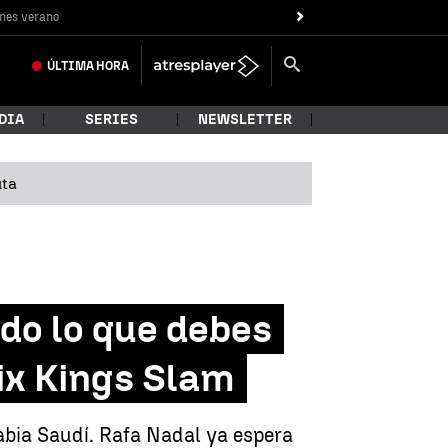
nes verano
ÚLTIMA
HORA
DIA
SERIES
NEWSLETTER
uta
odo lo que debes
Six Kings Slam
abia Saudí. Rafa Nadal ya espera