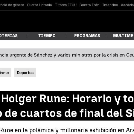
encia de género
Guerra Ucrania
Tiroteo EEUU
Guerra Irán
Infantino
Vacacio
OTERÍAS
TIEMPO
PROGRAMAS
MULTIME
cia urgente de Sánchez y varios ministros por la crisis en Ce
 estás buscando?
lismo
Deportes
 Holger Rune: Horario y t
o de cuartos de final del 
car
Rune en la polémica y millonaria exhibición en Ar