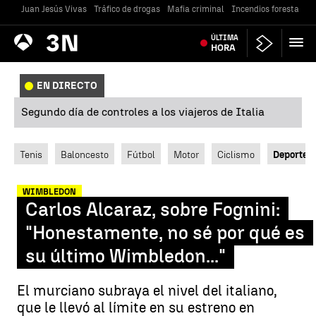
Juan Jesús Vivas
Tráfico de drogas
Mafia criminal
Incendios forestales
Antena
ÚLTIMA
Noticias
3
HORA
EN DIRECTO
Segundo día de controles a los viajeros de Italia
Tenis
Baloncesto
Fútbol
Motor
Ciclismo
Deportes
WIMBLEDON
Carlos Alcaraz, sobre Fognini:
"Honestamente, no sé por qué es
su último Wimbledon..."
El murciano subraya el nivel del italiano,
que le llevó al límite en su estreno en