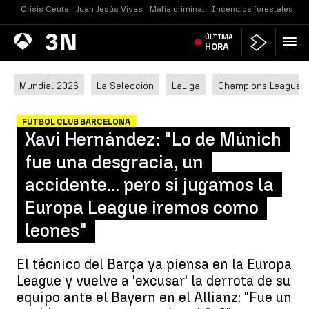
Crisis Ceuta
Juan Jesús Vivas
Mafia criminal
Incendios forestales
Vi
Antena
ÚLTIMA
Noticias
3
HORA
Mundial 2026
La Selección
LaLiga
Champions League
FÚTBOL CLUB BARCELONA
Xavi Hernández: "Lo de Múnich
fue una desgracia, un
accidente... pero si jugamos la
Europa League iremos como
leones"
El técnico del Barça ya piensa en la Europa
League y vuelve a 'excusar' la derrota de su
equipo ante el Bayern en el Allianz: "Fue un