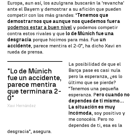
Europa, aun así, los azulgrana buscarán la 'revancha'
ante el Bayern y demostrar a su afición que pueden
competir con los más grandes: "
Tenemos que
demostrarnos que aunque nos quedemos fuera
podemos estar a buen nivel
y podemos competir
contra estos rivales y que
lo de Múnich fue una
desgracia
porque hicimos para más. Fue
un
accidente
, parece mentira el 2-0", ha dicho Xavi en
rueda de prensa.
La posibilidad de que el
"Lo de Múnich
Barça pase es casi nula
pero la esperanza, ¿es lo
fue un accidente,
último que se pierde?
parece mentira
"Tenemos una pequeña
que terminara 2-
esperanza. P
ero cuando no
0"
dependes de ti mismo…
Xavi Hernández
La situación es muy
incómoda
, soy positivo y
me conocéis. Pero no
dependes de ti, esa es la
desgracia", asegura.