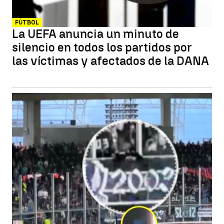
FÚTBOL
La UEFA anuncia un minuto de
silencio en todos los partidos por
las víctimas y afectados de la DANA