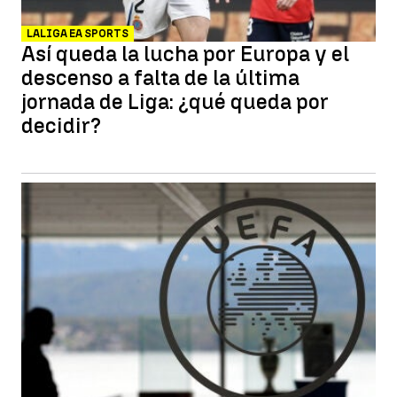
LALIGA EA SPORTS
Así queda la lucha por Europa y el
descenso a falta de la última
jornada de Liga: ¿qué queda por
decidir?