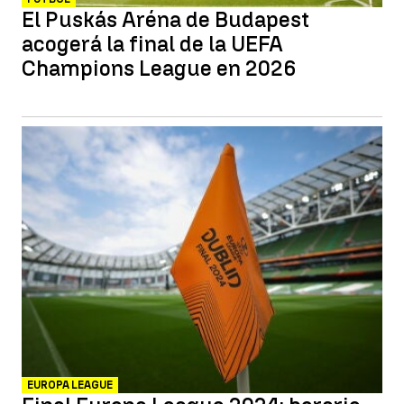
El Puskás Aréna de Budapest
acogerá la final de la UEFA
Champions League en 2026
EUROPA LEAGUE