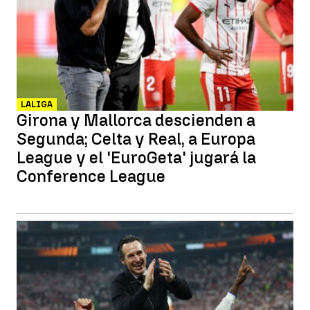
LALIGA
Girona y Mallorca descienden a
Segunda; Celta y Real, a Europa
League y el 'EuroGeta' jugará la
Conference League