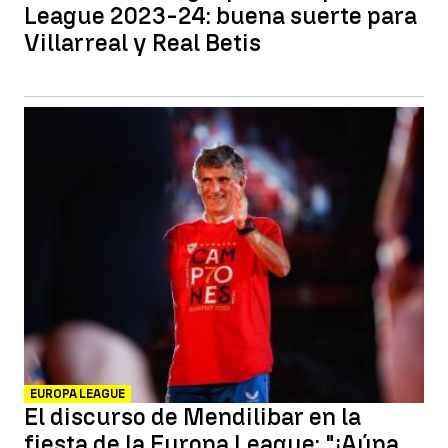
League 2023-24: buena suerte para
Villarreal y Real Betis
EUROPA LEAGUE
El discurso de Mendilibar en la
fiesta de la Europa League: "¡Aúpa