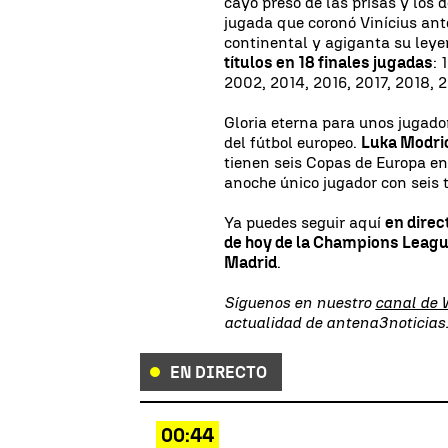
cayó preso de las prisas y los
jugada que coronó Vinícius ante
continental y agiganta su ley
títulos en 18 finales jugadas
: 
2002, 2014, 2016, 2017, 2018, 
Gloria eterna para unos jugador
del fútbol europeo.
Luka Modric
tienen seis Copas de Europa e
anoche único jugador con seis 
Ya puedes seguir aquí
en direc
de hoy de la Champions Leag
Madrid
.
Síguenos en nuestro
canal de
actualidad de antena3noticia
EN DIRECTO
00:44