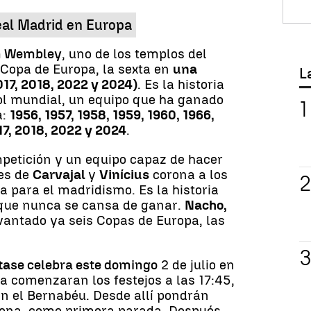
Real Madrid en Europa
en Wembley
, uno de los templos del
 Copa de Europa, la sexta en
una
L
017, 2018, 2022 y 2024)
. Es la historia
bol mundial, un equipo que ha ganado
a:
1956, 1957, 1958, 1959, 1960, 1966,
17, 2018, 2022 y 2024
.
ompetición y un equipo capaz de hacer
les de
Carvajal
y
Vinícius
corona a los
a para el madridismo. Es la historia
 que nunca se cansa de ganar.
Nacho,
vantado ya seis Copas de Europa, las
ta
se celebra este domingo
2 de julio en
 comenzaran los festejos a las 17:45,
n el Bernabéu. Desde allí pondrán
dena, como primera parada. Después,