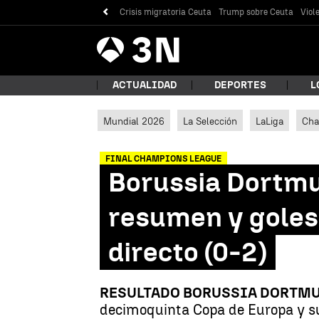
Crisis migratoria Ceuta
Trump sobre Ceuta
Viol
Antena
Noticias
3
ACTUALIDAD
DEPORTES
L
Mundial 2026
La Selección
LaLiga
Cha
¿Qué
FINAL CHAMPIONS LEAGUE
Borussia Dortmun
resumen y goles 
directo (0-2)
RESULTADO BORUSSIA DORTMUN
Bus
decimoquinta Copa de Europa y su