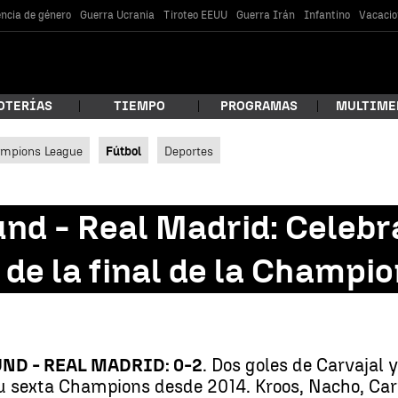
encia de género
Guerra Ucrania
Tiroteo EEUU
Guerra Irán
Infantino
Vacacio
OTERÍAS
TIEMPO
PROGRAMAS
MULTIME
mpions League
Fútbol
Deportes
 estás buscando?
d - Real Madrid: Celebra
de la final de la Champi
D - REAL MADRID: 0-2
. Dos goles de Carvajal 
car
 sexta Champions desde 2014. Kroos, Nacho, Carv