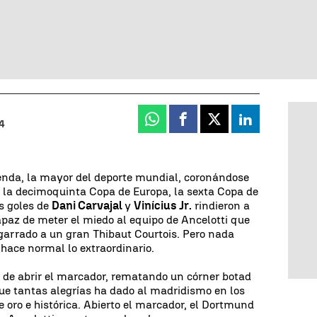
Whatsapp
Facebook
X
Linkedin
44
nda, la mayor del deporte mundial, coronándose
 la decimoquinta Copa de Europa, la sexta Copa de
s goles de
Dani Carvajal
y
Vinícius Jr.
rindieron a
paz de meter el miedo al equipo de Ancelotti que
agarrado a un gran Thibaut Courtois. Pero nada
hace normal lo extraordinario.
 de abrir el marcador, rematando un córner botad
que tantas alegrías ha dado al madridismo en los
 oro e histórica. Abierto el marcador, el Dortmund