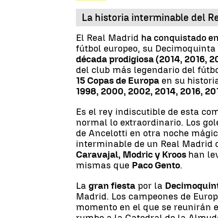
La historia interminable del 
El Real Madrid
ha conquistado 
fútbol europeo, su Decimoquinta
década prodigiosa (2014, 2016, 2
del club más legendario del fút
15 Copas de Europa
en su histori
1998, 2000, 2002, 2014, 2016, 20
Es el rey indiscutible de esta c
normal lo extraordinario. Los go
de Ancelotti en otra noche mágic
interminable de un Real Madrid
Caravajal, Modric y Kroos
han le
mismas que
Paco Gento
.
La
gran fiesta
por la
Decimoquin
Madrid. Los campeones de Europa
momento en el que se reunirán e
rumbo a la Catedral de la Almu