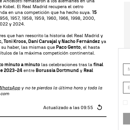
 de Ancelotti remataron a los alemanes en una
 Kobel. El Real Madrid recupera el cetro
enda en una competición que ha hecho suya.
15
1956, 1957, 1958, 1959, 1960, 1966, 1998, 2000,
2022 y 2024.
es que han reescrito la historia del Real Madrid y
, Toni Kroos, Dani Carvajal y Nacho Fernández
ya
n su haber, las mismas que
Paco Gento
, el hasta
títulos de la máxima competición continental.
to minuto a minuto
las celebraciones tras la
final
ue 2023-24
entre
Borussia Dortmund
y
Real
 WhatsApp
y no te pierdas la última hora y toda la
s.com
Actualizado a las
09:55