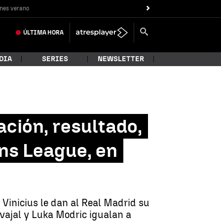
nes verano
ÚLTIMA
HORA
DIA
SERIES
NEWSLETTER
ción, resultado,
ons League, en
y Vinicius le dan al Real Madrid su
ajal y Luka Modric igualan a