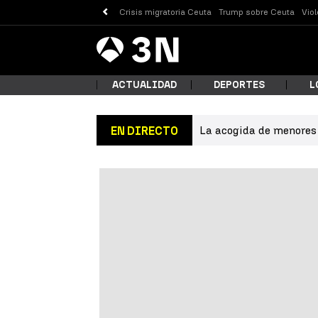
Crisis migratoria Ceuta
Trump sobre Ceuta
Vio
Antena
Noticias
3
ACTUALIDAD
DEPORTES
L
La acogida de menores 
EN DIRECTO
¿Qué
Busc