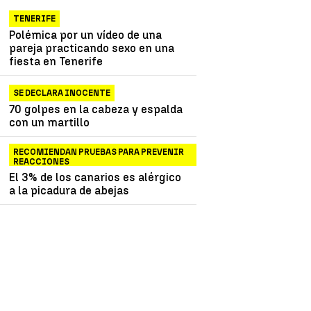
niña de 13 años porque
aparentaba "no ser menor
TENERIFE
de 16 años"
Polémica por un vídeo de una
pareja practicando sexo en una
fiesta en Tenerife
SE DECLARA INOCENTE
70 golpes en la cabeza y espalda
con un martillo
RECOMIENDAN PRUEBAS PARA PREVENIR
REACCIONES
El 3% de los canarios es alérgico
a la picadura de abejas