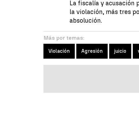
La fiscalía y acusación 
la violación, más tres po
absolución.
Más por temas:
Violación
Agresión
juicio