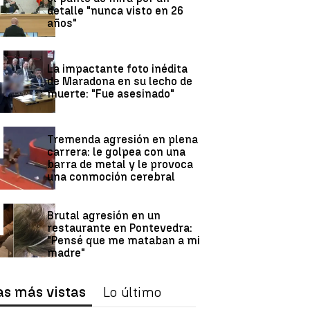
detalle "nunca visto en 26
años"
La impactante foto inédita
de Maradona en su lecho de
muerte: "Fue asesinado"
Tremenda agresión en plena
carrera: le golpea con una
barra de metal y le provoca
una conmoción cerebral
Brutal agresión en un
restaurante en Pontevedra:
"Pensé que me mataban a mi
madre"
La Justicia de Navarra rebaja
as más vistas
Lo último
la pena al violador de una