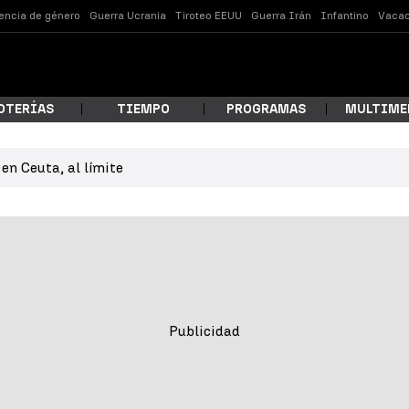
lencia de género
Guerra Ucrania
Tiroteo EEUU
Guerra Irán
Infantino
Vacac
OTERÍAS
TIEMPO
PROGRAMAS
MULTIME
en Ceuta, al límite
 estás buscando?
ar