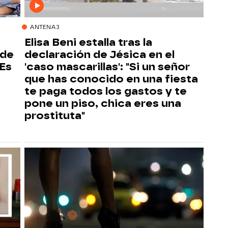
ANTENA3
Elisa Beni estalla tras la
ide
declaración de Jésica en el
 Es
'caso mascarillas': "Si un señor
que has conocido en una fiesta
te paga todos los gastos y te
pone un piso, chica eres una
prostituta"