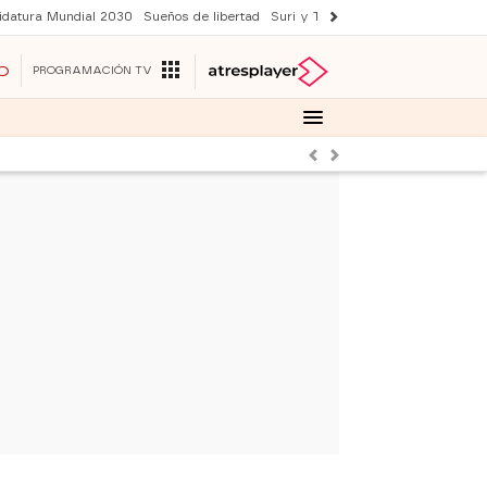
idatura Mundial 2030
Sueños de libertad
Suri y Tom Cruise
YAS verano
O
PROGRAMACIÓN TV
Anterior
Siguiente