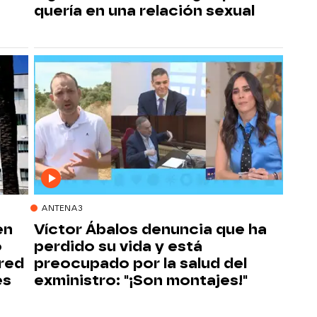
quería en una relación sexual
ANTENA3
en
Víctor Ábalos denuncia que ha
o
perdido su vida y está
 red
preocupado por la salud del
es
exministro: "¡Son montajes!"