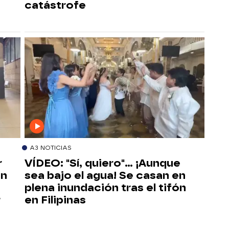
catástrofe
A3 NOTICIAS
r
VÍDEO: "Sí, quiero"... ¡Aunque
en
sea bajo el agua! Se casan en
plena inundación tras el tifón
r
en Filipinas