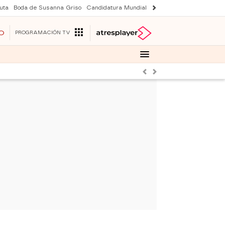
uta
Boda de Susanna Griso
Candidatura Mundial 2030
Laura Rozalen de S
O
PROGRAMACIÓN TV
Anterior
Siguiente