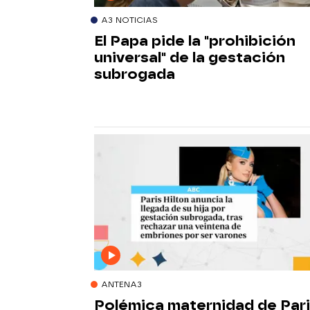
A3 NOTICIAS
El Papa pide la "prohibición
universal" de la gestación
subrogada
ANTENA3
Polémica maternidad de Par