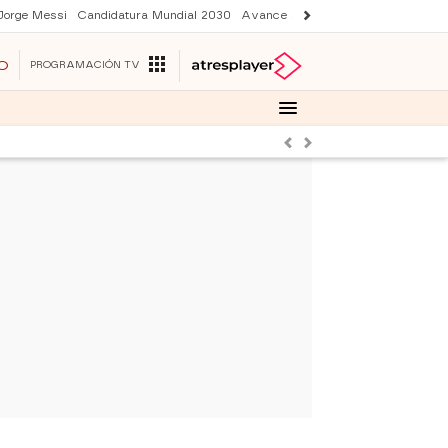
Jorge Messi
Candidatura Mundial 2030
Avance Sueños de libertad
Final 
O
PROGRAMACIÓN TV
Anterior
Siguiente