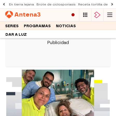
En tierra lejana
Brote de ciclosporiasis
Receta tortilla de pist
Antena
3
SERIES
PROGRAMAS
NOTICIAS
DAR A LUZ