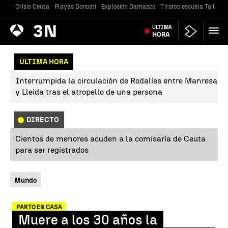
Crisis Ceuta
Playas Donosti
Explosión Damasco
Tiroteo escuela Tailandi
Antena
ÚLTIMA
Noticias
3
HORA
ÚLTIMA HORA
Interrumpida la circulación de Rodalíes entre Manresa
y Lleida tras el atropello de una persona
DIRECTO
Cientos de menores acuden a la comisaría de Ceuta
para ser registrados
Mundo
PARTO EN CASA
Muere a los 30 años la