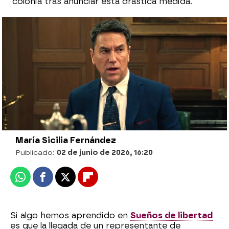
colonia tras anunciar esta drástica medida.
Los De la Reina, impactados ante la
terrible decisión de Antoine Brossard:
“Vamos a trasladar la fábrica a
Marruecos”
María Sicilia Fernández
Publicado:
02 de junio de 2026, 16:20
Whatsapp
Facebook
X
Flipboard
Si algo hemos aprendido en
Sueños de libertad
es que la llegada de un representante de