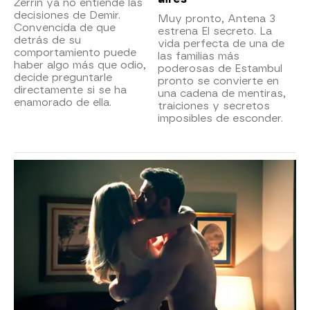
Zerrin ya no entiende las
decisiones de Demir.
Muy pronto, Antena 3
Convencida de que
estrena El secreto. La
detrás de su
vida perfecta de una de
comportamiento puede
las familias más
haber algo más que odio,
poderosas de Estambul
decide preguntarle
pronto se convierte en
directamente si se ha
una cadena de mentiras,
enamorado de ella.
traiciones y secretos
imposibles de esconder.