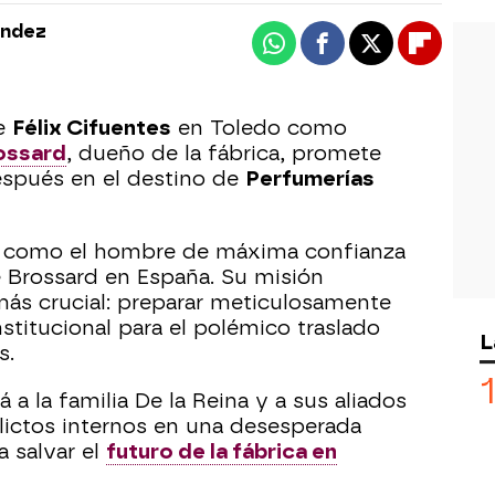
ández
Whatsapp
Facebook
X
Flipboa
de
Félix Cifuentes
en Toledo como
ossard
, dueño de la fábrica, promete
espués en el destino de
Perfumerías
e como el hombre de máxima confianza
e Brossard en España. Su misión
más crucial: preparar meticulosamente
nstitucional para el polémico traslado
L
s.
á a la familia De la Reina y a sus aliados
flictos internos en una desesperada
a salvar el
futuro de la fábrica en