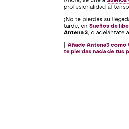
Ahora, se une a
Sueños 
profesionalidad al tens
¡No te pierdas su llega
tarde, en
Sueños de lib
Antena 3
, o adelántate
|
Añade Antena3 como t
te pierdas nada de tus 