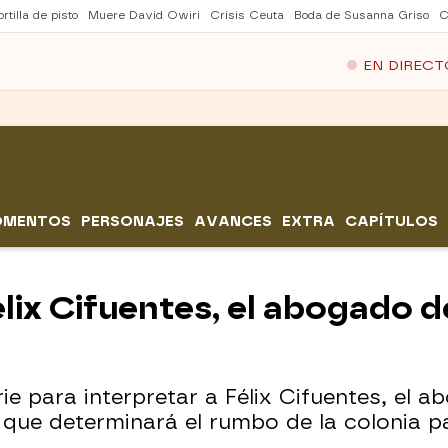
rtilla de pisto
Muere David Owiri
Crisis Ceuta
Boda de Susanna Griso
C
EN DIRECT
OMENTOS
PERSONAJES
AVANCES
EXTRA
CAPÍTULOS
élix Cifuentes, el abogado 
erie para interpretar a Félix Cifuentes, el
 que determinará el rumbo de la colonia p