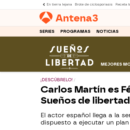
En tierra lejana
Brote de ciclosporiasis
Receta to
Antena
3
SERIES
PROGRAMAS
NOTICIAS
MEJORES M
¡DESCÚBRELO!
Carlos Martín es F
Sueños de libertad
El actor español llega a la s
dispuesto a ejecutar un plan