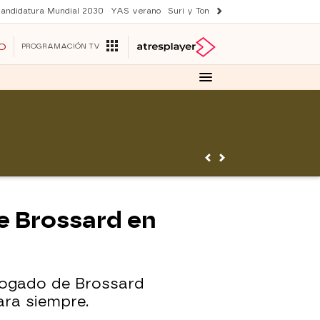
andidatura Mundial 2030
YAS verano
Suri y Tom Cruise
Una nueva vida
O
PROGRAMACIÓN TV
de Brossard en
 abogado de Brossard
ara siempre.