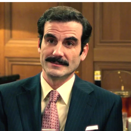
 la peor de las noticias para el futuro de la fá
Whatsapp
Facebook
X
Flipboa