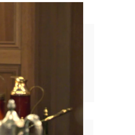
brica: “Se trasladará el mes
rd