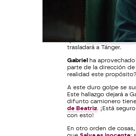
En el capítulo de hoy d
¡La llegada de
Félix Cif
la colonia! El abogado
que el
cierre de la fábr
trasladará a Tánger.
Gabriel
ha aprovechado e
parte de la dirección de 
realidad este propósito
A este duro golpe se s
Este hallazgo dejará a G
difunto camionero tien
de Beatriz
. ¡Está segur
con esto!
En otro orden de cosas,
que
Salva es inocente
;