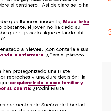
bre el cantinero. ¡Así de claro se lo ha
sabe que
Salva
es inocente,
Mabel le ha
 obstante, el joven no ha dado su
abe que el pasado sigue estando ahí.
vo?
menazado a
Nieves
, ¡con contarle a sus
onde la enfermera
! ¿Será el párroco
a
han protagonizado una triste
r reproches y una dura decisión: ¡la
 que
se quiere ir de la casa familiar y
por su cuenta
! ¿Podrá Marta
ores momentos de Sueños de libertad
 adelántate a su emisión con