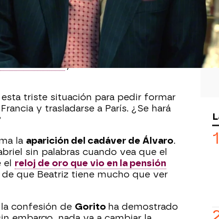
e Sueños de libertad…
uentes
a Toledo ha dejado devastada a
 de Antoine Brossard ha comunicado
ica se adelanta
y en un mes se
sta triste situación para pedir formar
Francia y trasladarse a París. ¿Se hará
L
?
uma la
aparición del cadáver de Álvaro
.
abriel sin palabras cuando vea que el
e el
reloj de oro que vio en la pensión
o de que Beatriz tiene mucho que ver
 la confesión de
Gorito
ha demostrado
 sin embargo, nada va a cambiar la