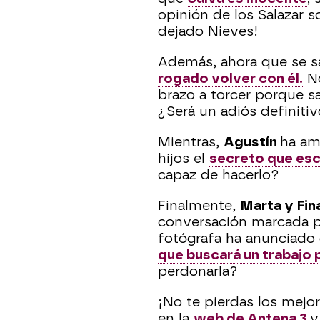
opinión de los Salazar so
dejado Nieves!
Además, ahora que se 
rogado volver con él.
No
brazo a torcer porque s
¿Será un adiós definiti
Mientras,
Agustín
ha a
hijos el
secreto que esc
capaz de hacerlo?
Finalmente,
Marta y Fin
conversación marcada po
fotógrafa ha anunciado
que buscará un trabajo 
perdonarla?
¡No te pierdas los mej
en la
web de Antena 3
y