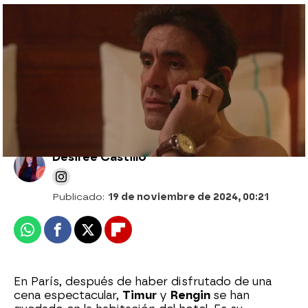
Bahar recibe una noticia devastadora: una
grave enfermedad pone en peligro su vida
y sus sueños
Desirée Castillo
Publicado:
19 de noviembre de 2024, 00:21
Whatsapp
Facebook
X
Flipboard
En París, después de haber disfrutado de una
cena espectacular,
Timur
y
Rengin
se han