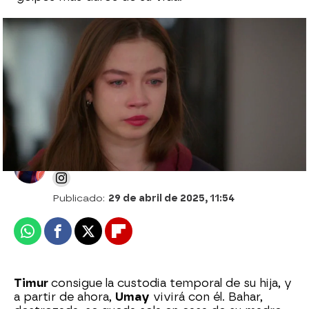
¿Perderá Bahar a Umay? La batalla por su
hija comienza esta noche en Renacer
Desirée Castillo
Publicado:
29 de abril de 2025, 11:54
Whatsapp
Facebook
X
Flipboard
Timur
consigue la custodia temporal de su hija, y
a partir de ahora,
Umay
vivirá con él. Bahar,