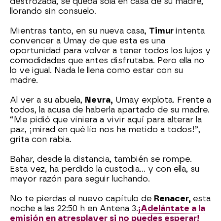
destrozada, se queda sola en casa de su madre,
llorando sin consuelo.
Mientras tanto, en su nueva casa,
Timur
intenta
convencer a Umay de que esta es una
oportunidad para volver a tener todos los lujos y
comodidades que antes disfrutaba. Pero ella no
lo ve igual. Nada le llena como estar con su
madre.
Al ver a su abuela,
Nevra,
Umay explota. Frente a
todos, la acusa de haberla apartado de su madre.
“Me pidió que viniera a vivir aquí para alterar la
paz, ¡mirad en qué lío nos ha metido a todos!”,
grita con rabia.
Bahar, desde la distancia, también se rompe.
Esta vez, ha perdido la custodia… y con ella, su
mayor razón para seguir luchando.
No te pierdas el nuevo capítulo de
Renacer,
esta
noche a las 22:50 h en Antena 3.
¡Adelántate a la
emisión en atresplayer si no puedes esperar!