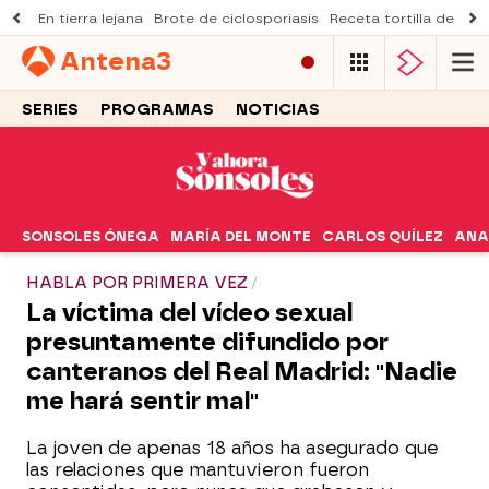
En tierra lejana
Brote de ciclosporiasis
Receta tortilla de pist
Antena
3
SERIES
PROGRAMAS
NOTICIAS
SONSOLES ÓNEGA
MARÍA DEL MONTE
CARLOS QUÍLEZ
ANA
HABLA POR PRIMERA VEZ
La víctima del vídeo sexual
presuntamente difundido por
canteranos del Real Madrid: "Nadie
me hará sentir mal"
La joven de apenas 18 años ha asegurado que
las relaciones que mantuvieron fueron