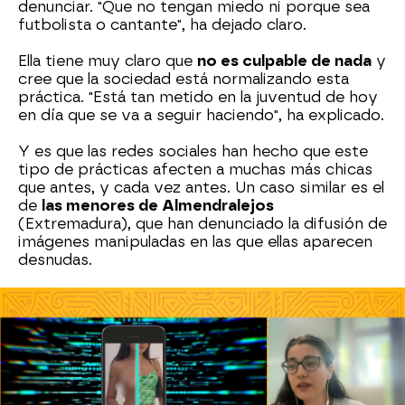
denunciar. "Que no tengan miedo ni porque sea
futbolista o cantante", ha dejado claro.
Ella tiene muy claro que
no es culpable de nada
y
cree que la sociedad está normalizando esta
práctica. "Está tan metido en la juventud de hoy
en día que se va a seguir haciendo", ha explicado.
Y es que las redes sociales han hecho que este
tipo de prácticas afecten a muchas más chicas
que antes, y cada vez antes. Un caso similar es el
de
las menores de Almendralejos
(Extremadura), que han denunciado la difusión de
imágenes manipuladas en las que ellas aparecen
desnudas.
Algunas de ellas incluso
han sufrido extorsiones
por parte de los culpables, que también son
menores y, por tanto, inimputables.
Real Madrid
Sucesos