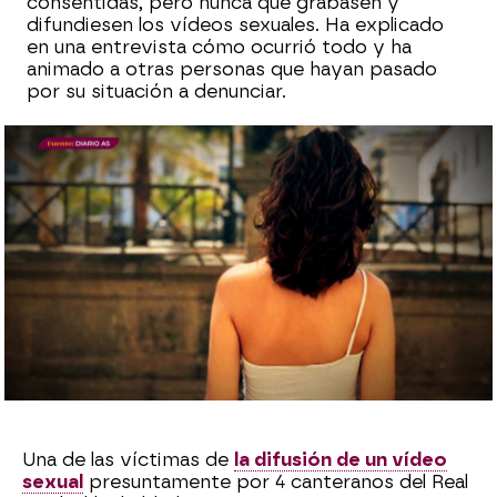
consentidas, pero nunca que grabasen y
difundiesen los vídeos sexuales. Ha explicado
en una entrevista cómo ocurrió todo y ha
animado a otras personas que hayan pasado
por su situación a denunciar.
Sara Ruiz
Publicado:
21 de septiembre de 2023, 18:12
Whatsapp
Facebook
X
Flipboard
Una de las víctimas de
la difusión de un vídeo
sexual
presuntamente por 4 canteranos del Real