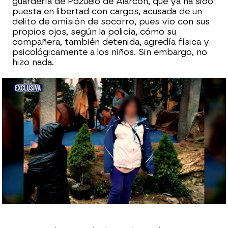
guardería de Pozuelo de Alarcón, que ya ha sido
puesta en libertad con cargos, acusada de un
delito de omisión de socorro, pues vio con sus
propios ojos, según la policía, cómo su
compañera, también detenida, agredía física y
psicológicamente a los niños. Sin embargo, no
hizo nada.
Sara Ruiz
Publicado:
01 de diciembre de 2023, 18:45
Whatsapp
Facebook
X
Flipboard