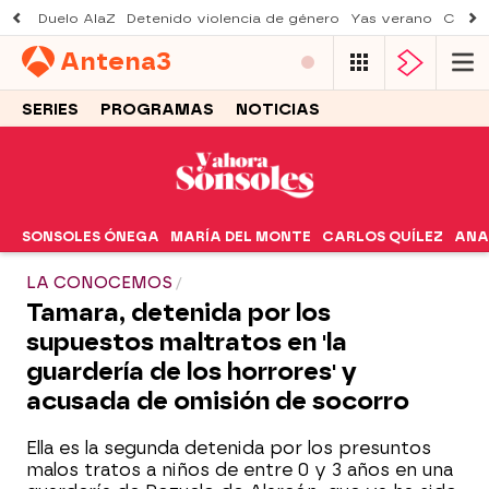
Duelo AlaZ
Detenido violencia de género
Yas verano
Creci
Antena
3
SERIES
PROGRAMAS
NOTICIAS
SONSOLES ÓNEGA
MARÍA DEL MONTE
CARLOS QUÍLEZ
ANA
LA CONOCEMOS
Tamara, detenida por los
supuestos maltratos en 'la
guardería de los horrores' y
acusada de omisión de socorro
Ella es la segunda detenida por los presuntos
malos tratos a niños de entre 0 y 3 años en una