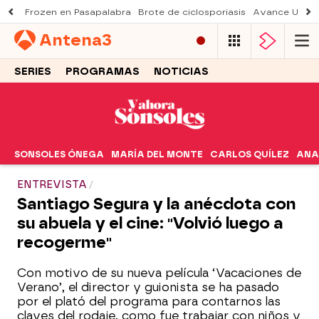
Frozen en Pasapalabra
Brote de ciclosporiasis
Avance Una n
Antena
3
SERIES
PROGRAMAS
NOTICIAS
SONSOLES ÓNEGA
MARÍA DEL MONTE
CARLOS QUÍLEZ
ANA
ENTREVISTA
Santiago Segura y la anécdota con
su abuela y el cine: "Volvió luego a
recogerme"
Con motivo de su nueva película ‘Vacaciones de
Verano’, el director y guionista se ha pasado
por el plató del programa para contarnos las
claves del rodaje, como fue trabajar con niños y