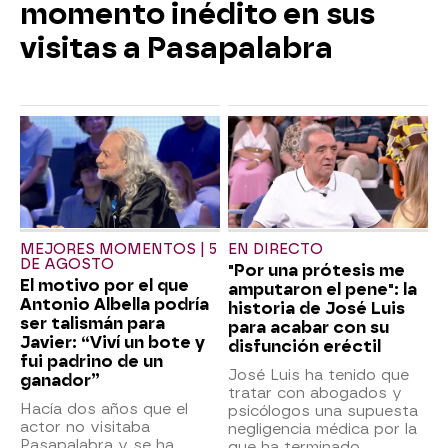
momento inédito en sus
visitas a Pasapalabra
MEJORES MOMENTOS | 5
EN DIRECTO
DE AGOSTO
"Por una prótesis me
El motivo por el que
amputaron el pene": la
Antonio Albella podría
historia de José Luis
ser talismán para
para acabar con su
Javier: “Viví un bote y
disfunción eréctil
fui padrino de un
José Luis ha tenido que
ganador”
tratar con abogados y
Hacía dos años que el
psicólogos una supuesta
actor no visitaba
negligencia médica por la
Pasapalabra y se ha
que ha terminado