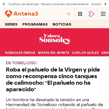
Sueños de libertad
Muere incendio Benalmádena
Asesinato a
Antena
3
SERIES
PROGRAMAS
NOTICIAS
SONSOLES ÓNEGA
MARÍA DEL MONTE
CARLOS QUÍLEZ
ANA
EN TOMELLOSO
Roba el pañuelo de la Virgen y pide
como recompensa cinco tanques
de calimocho: "El pañuelo no ha
aparecido"
Un hombre ha desatado la tensión en una
Hermandad de Tomelloso robando el pañuelo de