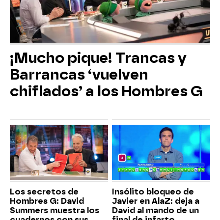
¡Mucho pique! Trancas y
Barrancas ‘vuelven
chiflados’ a los Hombres G
Los secretos de
Insólito bloqueo de
Hombres G: David
Javier en AlaZ: deja a
Summers muestra los
David al mando de un
cuadernos con sus
final de infarto