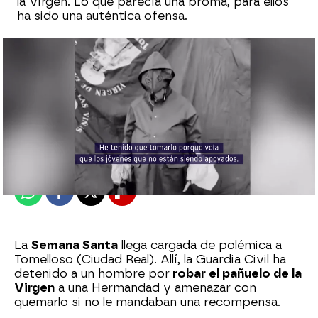
la Virgen. Lo que parecía una broma, para ellos
ha sido una auténtica ofensa.
Sara Sanz Navarro
Publicado:
17 de abril de 2025, 17:24
Whatsapp
Facebook
X
Flipboard
La
Semana Santa
llega cargada de polémica a
Tomelloso (Ciudad Real). Allí, la Guardia Civil ha
detenido a un hombre por
robar el pañuelo de la
Virgen
a una Hermandad y amenazar con
quemarlo si no le mandaban una recompensa.