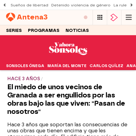
Sueños de libertad
Detenido violencia de género
La ruleta d
Antena
3
SERIES
PROGRAMAS
NOTICIAS
SONSOLES ÓNEGA
MARÍA DEL MONTE
CARLOS QUÍLEZ
ANA
HACE 3 AÑOS
El miedo de unos vecinos de
Granada a ser engullidos por las
obras bajo las que viven: "Pasan de
nosotros"
Hace 3 años que soportan las consecuencias de
unas obras que tienen encima y que les