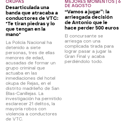
OKUPAS
MEJORES MOMENTOS | 6
DE AGOSTO
Desarticulada una
“Vamos a jugar”: la
banda que atracaba a
arriesgada decisión
conductores de VTC:
de Antonio que le
"Te tiran piedras y lo
hace perder 500 euros
que tengan en la
mano"
El concursante se
arriesga con una
La Policía Nacional ha
complicada tirada para
detenido a siete
lograr pasar a jugar la
personas, tres de ellas
Gran Final y acaba
menores de edad,
perdiéndolo todo.
acusadas de formar un
grupo criminal que
actuaba en las
inmediaciones del hotel
okupa de Rejas, en el
distrito madrileño de San
Blas-Canillejas. La
investigación ha permitido
esclarecer 21 delitos, la
mayoría robos con
violencia a conductores
de VTC.