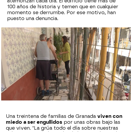
atemorizan cada día. El edificio tiene más de
100 años de historia y temen que en cualquier
momento se derrumbe. Por ese motivo, han
puesto una denuncia.
Sara Ruiz
Publicado:
10 de junio de 2024, 18:17
Whatsapp
Facebook
X
Flipboard
Una treintena de familias de Granada
viven con
miedo a ser engullidos
por unas obras bajo las
que viven. "La grúa todo el día sobre nuestras