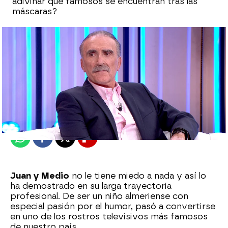
adivinar qué famosos se encuentran tras las
máscaras?
Sara Sanz Navarro
Publicado:
17 de junio de 2025, 20:12
Whatsapp
Facebook
X
Flipboard
Juan y Medio
no le tiene miedo a nada y así lo
ha demostrado en su larga trayectoria
profesional. De ser un niño almeriense con
especial pasión por el humor, pasó a convertirse
en uno de los rostros televisivos más famosos
de nuestro país.