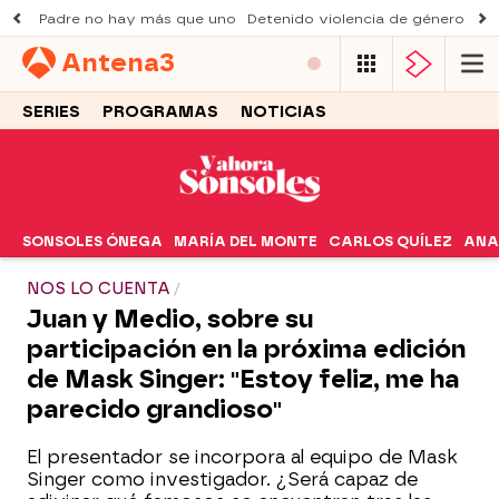
Padre no hay más que uno
Detenido violencia de género
Du
Antena
3
SERIES
PROGRAMAS
NOTICIAS
SONSOLES ÓNEGA
MARÍA DEL MONTE
CARLOS QUÍLEZ
ANA
NOS LO CUENTA
Juan y Medio, sobre su
participación en la próxima edición
de Mask Singer: "Estoy feliz, me ha
parecido grandioso"
El presentador se incorpora al equipo de Mask
Singer como investigador. ¿Será capaz de