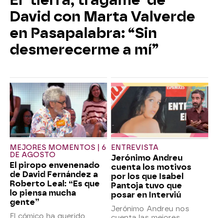
David con Marta Valverde
en Pasapalabra: “Sin
desmerecerme a mí”
MEJORES MOMENTOS | 6
ENTREVISTA
DE AGOSTO
Jerónimo Andreu
El piropo envenenado
cuenta los motivos
de David Fernández a
por los que Isabel
Roberto Leal: “Es que
Pantoja tuvo que
lo piensa mucha
posar en Interviú
gente”
Jerónimo Andreu nos
El cómico ha querido
cuenta las mejores