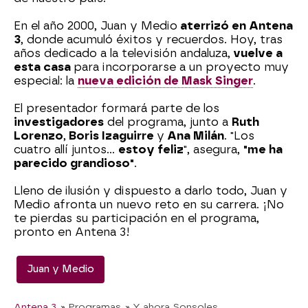
En el año 2000, Juan y Medio
aterrizó en Antena
3
, donde acumuló éxitos y recuerdos. Hoy, tras
años dedicado a la televisión andaluza,
vuelve a
esta casa
para incorporarse a un proyecto muy
especial: la
nueva edición de Mask Singer
.
El presentador formará parte de los
investigadores
del programa, junto a
Ruth
Lorenzo
,
Boris Izaguirre
y
Ana Milán
. "Los
cuatro allí juntos...
estoy feliz
", asegura,
"me ha
parecido grandioso"
.
Lleno de ilusión y dispuesto a darlo todo, Juan y
Medio afronta un nuevo reto en su carrera. ¡No
te pierdas su participación en el programa,
pronto en Antena 3!
Juan y Medio
Antena 3
» Programas
» Y ahora Sonsoles