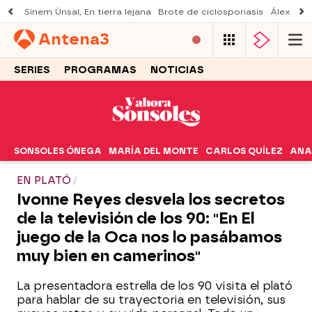
Sinem Ünsal, En tierra lejana
Brote de ciclosporiasis
Álex O'D
Antena
3
SERIES
PROGRAMAS
NOTICIAS
SONSOLES ÓNEGA
MARÍA DEL MONTE
CARLOS QUÍLEZ
ANA
EN PLATÓ
Ivonne Reyes desvela los secretos
de la televisión de los 90: "En El
juego de la Oca nos lo pasábamos
muy bien en camerinos"
La presentadora estrella de los 90 visita el plató
para hablar de su trayectoria en televisión, sus