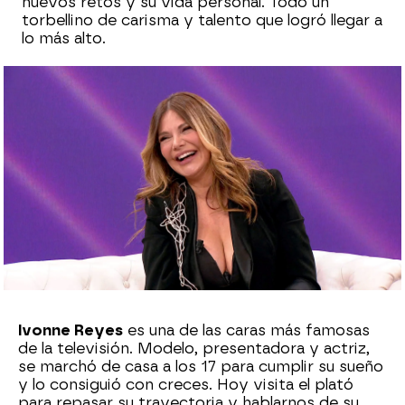
nuevos retos y su vida personal. Todo un
torbellino de carisma y talento que logró llegar a
lo más alto.
Sara Sanz Navarro
Publicado:
23 de septiembre de 2024, 19:45
Whatsapp
Facebook
X
Flipboard
Ivonne Reyes
es una de las caras más famosas
de la televisión. Modelo, presentadora y actriz,
se marchó de casa a los 17 para cumplir su sueño
y lo consiguió con creces. Hoy visita el plató
para repasar su trayectoria y hablarnos de su