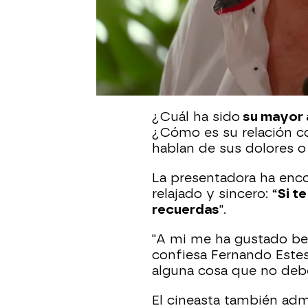
ido
hasta Valencia para
entrevista muy especial
El actor, también direct
cine, que ha participado 
muchas anécdotas que 
¿Cuál ha sido
su mayor 
¿Cómo es su relación c
hablan de sus dolores o
La presentadora ha enco
relajado y sincero: “
Si t
recuerdas
".
"A mi me ha gustado b
confiesa Fernando Estes
alguna cosa que no debe
El cineasta también ad