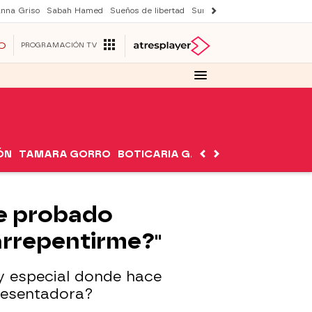
nna Griso
Sabah Hamed
Sueños de libertad
Suri y Tom Cruise
Una nuev
O
PROGRAMACIÓN TV
ÓN
TAMARA GORRO
BOTICARIA GARCÍA
NUTRIMÁN
He probado
arrepentirme?"
y especial donde hace
presentadora?