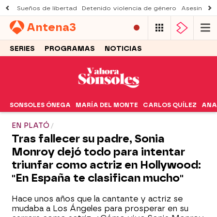
Sueños de libertad
Detenido violencia de género
Asesinato a
Antena
3
SERIES
PROGRAMAS
NOTICIAS
SONSOLES ÓNEGA
MARÍA DEL MONTE
CARLOS QUÍLEZ
ANA
EN PLATÓ
Tras fallecer su padre, Sonia
Monroy dejó todo para intentar
triunfar como actriz en Hollywood:
"En España te clasifican mucho"
Hace unos años que la cantante y actriz se
mudaba a Los Ángeles para prosperar en su