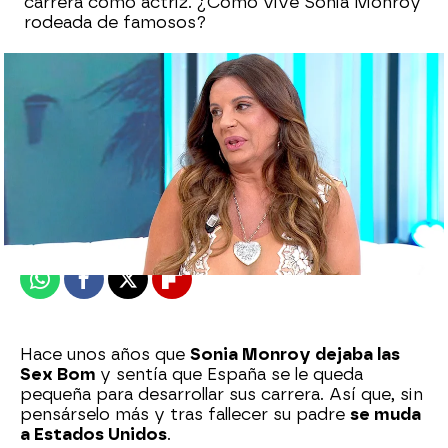
carrera como actriz. ¿Cómo vive Sonia Monroy
rodeada de famosos?
Marta Requejo
Publicado:
12 de julio de 2025, 11:00
Whatsapp
Facebook
X
Flipboard
Hace unos años que
Sonia Monroy dejaba las
Sex Bom
y sentía que España se le queda
pequeña para desarrollar sus carrera. Así que, sin
pensárselo más y tras fallecer su padre
se muda
a Estados Unidos
.