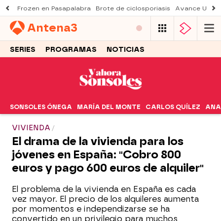
Frozen en Pasapalabra
Brote de ciclosporiasis
Avance Una n
Antena
3
SERIES
PROGRAMAS
NOTICIAS
SONSOLES ÓNEGA
MARÍA DEL MONTE
CARLOS QUÍLEZ
ANA
VIVIENDA
El drama de la vivienda para los
jóvenes en España: "Cobro 800
euros y pago 600 euros de alquiler"
El problema de la vivienda en España es cada
vez mayor. El precio de los alquileres aumenta
por momentos e independizarse se ha
convertido en un privilegio para muchos