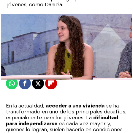
jóvenes, como Daniela.
Sara Sanz Navarro
Actualizado:
10 de junio de 2025, 17:28
Publicado:
10 de junio de 2025, 17:26
Whatsapp
Facebook
X
Flipboard
En la actualidad,
acceder a una vivienda
se ha
transformado en uno de los principales desafíos,
especialmente para los jóvenes. La
dificultad
para independizarse
es cada vez mayor y,
quienes lo logran, suelen hacerlo en condiciones