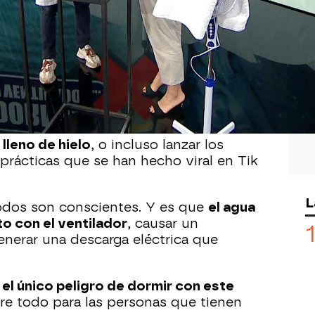
Whatsapp
Facebook
X
Flipboa
07
 llevar a cabo
prácticas que no
a última es mojar toallas, e incluso
or, para ponerlas encima del ventilador
icionado.
lleno de hielo
, o incluso lanzar los
 prácticas que se han hecho viral en Tik
L
odos son conscientes. Y es que
el agua
o con el ventilador
, causar un
nerar una descarga eléctrica que
 el único peligro de dormir con este
bre todo para las personas que tienen