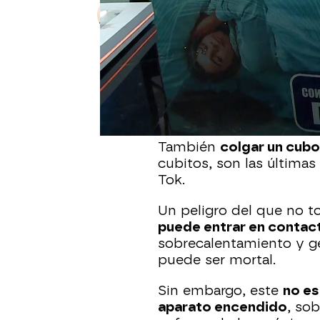
Sara Ruiz
Publicado:
19 de junio de 2023, 19:
El calor lleva a muchos a
siempre son seguras
. L
meterlas en el congelad
y simular un aire acond
También
colgar un cubo 
cubitos, son las últimas
Tok.
Un peligro del que no t
puede entrar en contact
sobrecalentamiento y ge
puede ser mortal.
Sin embargo, este
no es
aparato encendido
, so