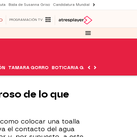
uta
Boda de Susanna Griso
Candidatura Mundial 2030
Avance Sueños de 
O
PROGRAMACIÓN TV
ÓN
TAMARA GORRO
BOTICARIA GARCÍA
NUTRIMÁN
roso de lo que
s como colocar una toalla
va el contacto del agua
or y, por supuesto, a este