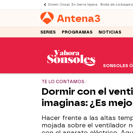
Sinem Ünsal, En tierra lejana
Brote de ciclospori
Antena
3
SERIES
PROGRAMAS
NOTICIAS
SONSOLES 
TE LO CONTAMOS
Dormir con el vent
imaginas: ¿Es mejo
Hacer frente a las altas tem
mojada sobre el ventilador n
con el aparato eléctrico. Aqu