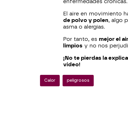
enfermedades crónicas.
El aire en movimiento 
de polvo y polen
, algo 
asma o alergias.
Por tanto, es
mejor el ai
limpios
y no nos perjudi
¡No te pierdas la expli
vídeo!
Calor
peligrosos