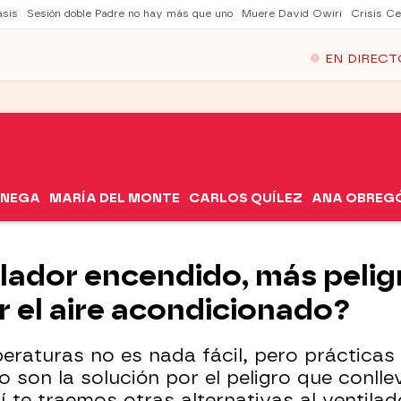
asis
Sesión doble Padre no hay más que uno
Muere David Owiri
Crisis Ce
EN DIRECT
ÓNEGA
MARÍA DEL MONTE
CARLOS QUÍLEZ
ANA OBREG
ilador encendido, más pelig
r el aire acondicionado?
peraturas no es nada fácil, pero práctica
o son la solución por el peligro que conlle
í te traemos otras alternativas al ventilad