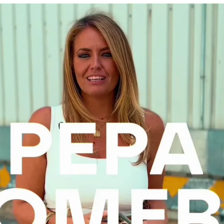
Whatsapp
Facebook
X
Flipboa
o de verano y, con la llegada del calor,