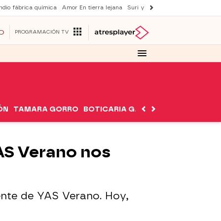
ndio fábrica química
Amor En tierra lejana
Suri y Tom Cruise
La ruleta de 
O
PROGRAMACIÓN TV
ÓN
TAMARA GORRO
BOTICARIA GARCÍA
NUTRIMÁN
AS Verano nos
nte de YAS Verano. Hoy,