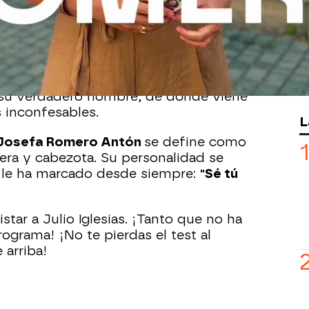
e YAS Verano, la versión más
Sonsoles. Por segundo año
za las tardes veraniegas de Antena 3
stro muy conocido de la casa.
ometido al test
'Conoce a Pepa'
, donde
 su verdadero nombre, de dónde viene
 inconfesables.
L
 Josefa Romero Antón
se define como
cera y cabezota. Su personalidad se
 le ha marcado desde siempre:
"Sé tú
star a Julio Iglesias. ¡Tanto que no ha
rograma! ¡No te pierdas el test al
 arriba!