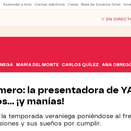
Asesinato a tiros
Coches eléctricos
Ceuta
Boda de Susanna Griso
Ince
EN DIRECT
ÓNEGA
MARÍA DEL MONTE
CARLOS QUÍLEZ
ANA OBREG
ero: la presentadora de Y
... ¡y manías!
la temporada veraniega poniéndose al fre
iones y sus sueños por cumplir.