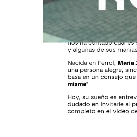
se pone a los mandos d
refrescante de Y ahora 
consecutivo, Pepa ameni
convirtiéndose en un ro
La presentadora se ha s
nos ha contado cuál es
y algunas de sus manías
Nacida en Ferrol,
María
una persona alegre, sin
basa en un consejo que
misma"
.
Hoy, su sueño es entrevi
dudado en invitarle al p
completo en el vídeo de