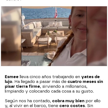
Sara Sanz Navarro
Publicado:
23 de octubre de 2024, 12:23
Whatsapp
Facebook
X
Flipboard
Esmee
lleva cinco años trabajando en
yates de
lujo
. Ha llegado a pasar más de
cuatro meses sin
pisar tierra firme
, sirviendo a millonarios,
limpiando y colocando cada cosa a su gusto.
Según nos ha contado,
cobra muy bien
por ello
y, al vivir en el barco, tiene
cero costes
. Sin