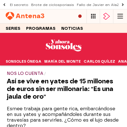
El secreto
Brote de ciclosporiasis
Fallo de Javier en AlaZ
Mu
Antena
3
SERIES
PROGRAMAS
NOTICIAS
SONSOLES ÓNEGA
MARÍA DEL MONTE
CARLOS QUÍLEZ
ANA
NOS LO CUENTA
Así se vive en yates de 15 millones
de euros sin ser millonaria: "Es una
jaula de oro"
Esmee trabaja para gente rica, embarcándose
en sus yates y acompañándoles durante sus
travesías para servirles. ¿Cómo es el lujo desde
dentro?