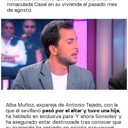
Inmaculada Casal en su vivienda el pasado mes
de agosto.
Sara Ruiz
Publicado:
12 de febrero de 2024, 19:19
Whatsapp
Facebook
X
Flipboard
Alba Muñoz, expareja de Antonio Tejado, con la
que el sevillano
pasó por el altar y tuvo una hija
,
ha hablado en exclusiva para 'Y ahora Sonsoles' y
ha asegurado estar destrozada tras conocer que
su exmarido ha entrado en prisión provisional