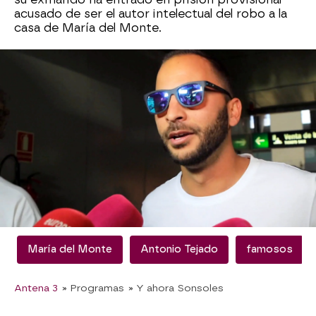
acusado de ser el autor intelectual del robo a la
casa de María del Monte.
La joven ha asegurado estar destrozada por lo
ocurrido, y ha dicho que ante todo va a esperar.
"Estoy muy nerviosa, yo lo que quiero es una
respuesta"
, ha dicho.
Eso sí, ella se agarra a la
presunción de
inocencia
y que no es fácil, especialmente
siendo él el padre de su hija.
Además, ha dejado claro que nadie podría
imaginarse que
fuese capaz de hacer algo
así.
María del Monte
Antonio Tejado
famosos
Antena 3
» Programas
» Y ahora Sonsoles