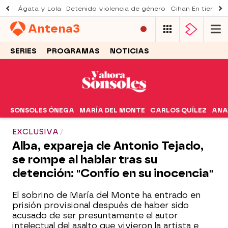
Ágata y Lola
Detenido violencia de género
Cihan En tierra le
Antena
3
SERIES
PROGRAMAS
NOTICIAS
SONSOLES ÓNEGA
MARÍA DEL MONTE
CARLOS QUÍLEZ
ANA
EXCLUSIVA
Alba, expareja de Antonio Tejado,
se rompe al hablar tras su
detención: "Confío en su inocencia"
El sobrino de María del Monte ha entrado en
prisión provisional después de haber sido
acusado de ser presuntamente el autor
intelectual del asalto que vivieron la artista e