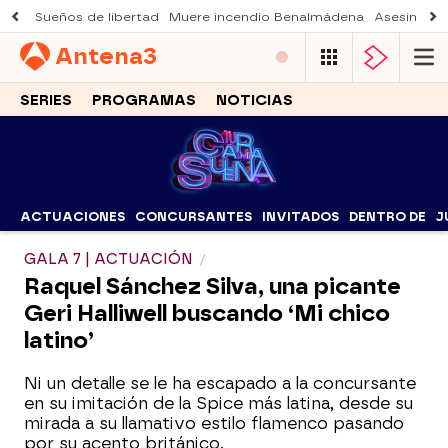
Sueños de libertad
Muere incendio Benalmádena
Asesinato a
Antena
3
SERIES
PROGRAMAS
NOTICIAS
ACTUACIONES
CONCURSANTES
INVITADOS
DENTRO DE
J
GALA 7 | ACTUACIÓN
Raquel Sánchez Silva, una picante
Geri Halliwell buscando ‘Mi chico
latino’
Ni un detalle se le ha escapado a la concursante
en su imitación de la Spice más latina, desde su
mirada a su llamativo estilo flamenco pasando
por su acento británico.