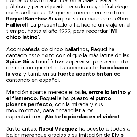
bordado sus imitaciones en la Gala 7. Para el
público y para el jurado ha sido muy difícil elegir
quién se lleva su 12, que se merece entre otros
Raquel Sánchez Silva
por su número como
Geri
Halliwell
. La presentadora ha hecho un viaje en el
tiempo, hasta el año 1999, para recordar ‘
Mi
chico latino
’.
Acompañada de cinco bailarines, Raquel ha
cantado este éxito con el que la más latina de las
Spice Girls
triunfó tras separarse precisamente
del icónico quinteto. La concursante
ha calcado
la voz
y también su
fuerte acento británico
cantando en español.
Mención aparte merece el baile,
entre lo latino y
el flamenco
. Raquel le ha puesto el
punto
picante perfecto
, con la mirada y sus
movimientos, para encandilar a los
espectadores.
¡No te lo pierdas en el vídeo!
Justo antes,
Raoul Vázquez
ha puesto a todos a
bailar merengue gracias a su imitación de
Elvis