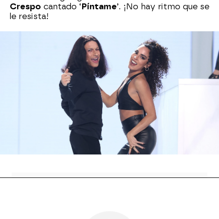
Crespo
cantado ‘
Píntame
’. ¡No hay ritmo que se
le resista!
El concursante ha calcado el acento del cantante
y también su nasalidad. Ni un detalle se le ha
escapado, desde sus movimientos hasta su
forma de mirar en este videoclip. Sin duda, ha
demostrado por qué es el
líder de la
clasificación general
.
Raquel Sánchez Silva
Temporada 11
Antena 3
» Programas
» Tu cara me suena