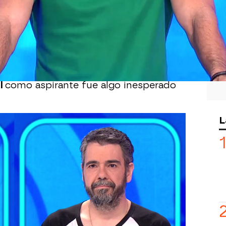
17:04
 bombazo de este verano en Pasapalabra:
ser concursante y se convierte en el
a actual etapa del programa. El
o que ha protagonizado “una sorpresa
a él mismo. Verle aparecer en el plató
ul
como aspirante fue algo inesperado
L
actual etapa de
Pasapalabra,
ha
varios especiales. Sin embargo, el
ncursante oficial podría sentar
uerta a otros participantes que también
ero sin llegar a conquistar el bote. Él
 ellos, sin nombrar en concreto a
nte que lo merece”.
fronta una nueva oportunidad para esa