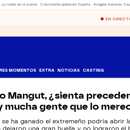
La ruleta de la suerte
Crecimiento población España
Acogida menores Ceu
EN DIRECT
RES MOMENTOS
EXTRA
NOTICIAS
CASTING
ho Mangut, ¿sienta precede
y mucha gente que lo mere
se ha ganado el extremeño podría abrir l
ejaron una gran huella y no lograron el 