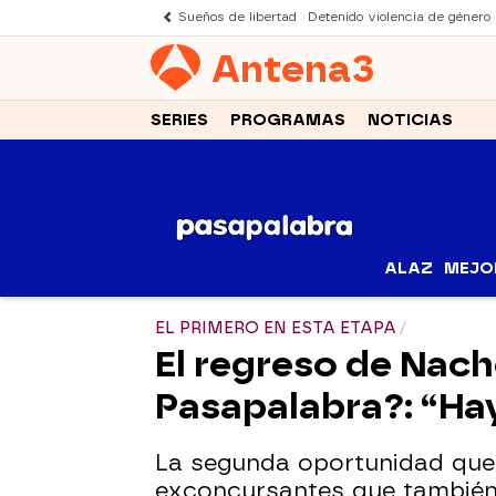
Sueños de libertad
Detenido violencia de género
Antena
3
SERIES
PROGRAMAS
NOTICIAS
ALAZ
MEJO
EL PRIMERO EN ESTA ETAPA
El regreso de Nac
Pasapalabra?: “Ha
La segunda oportunidad que 
exconcursantes que también d