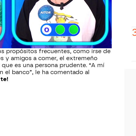
scan: completar El Rosco. Además, le
eal
a qué destinaría el dinero: “Acabo
í que lo primero sería cerrar la
o que he ganado en otras ocasiones en
 comprarme el piso y hacer la
 pagar”, ha explicado.
s propósitos frecuentes, como irse de
ares y amigos a comer, el extremeño
que es una persona prudente. “A mí
n el banco”, le ha comentado al
te!