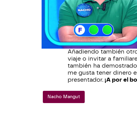
gran gesta que todos bu
ha contado a
Roberto L
de comprarme un piso, as
hipoteca”. “Gracias a l
los concursos he podido
reforma, pero queda por
Añadiendo también otro
viaje o invitar a famili
también ha demostrado 
me gusta tener dinero e
presentador.
¡A por el bo
Nacho Mangut