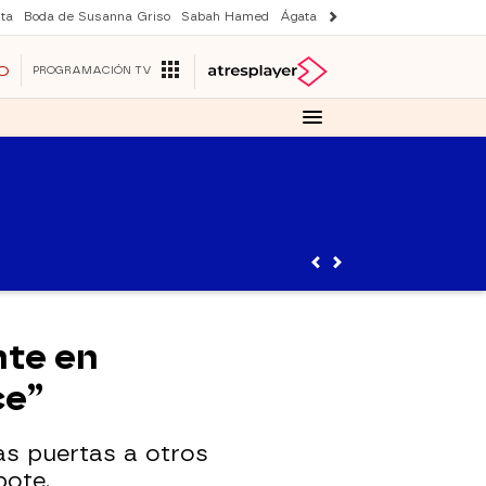
ta
Boda de Susanna Griso
Sabah Hamed
Ágata y Lola
Suri y Tom Cruise
O
PROGRAMACIÓN TV
nte en
ce”
as puertas a otros
bote.