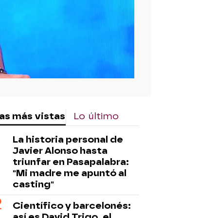
as más vistas
Lo último
La historia personal de
Javier Alonso hasta
triunfar en Pasapalabra:
"Mi madre me apuntó al
casting"
Científico y barcelonés:
así es David Trigo, el