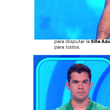
Publicado:
10 de agosto de 2024, 
Se trata, sin duda, del
Nacho Mangut
vuelve a 
primero que regresa en l
extremeño ha reconocid
para todos”, incluso par
para disputar la
Silla Az
para todos.
Nacho, que inauguró la 
participado también en 
hecho de volver a ser co
precedente y abrir la p
dejaron una gran huella p
mismo se ha acordado de
ninguno: “Hay mucha ge
De esta forma, Nacho a