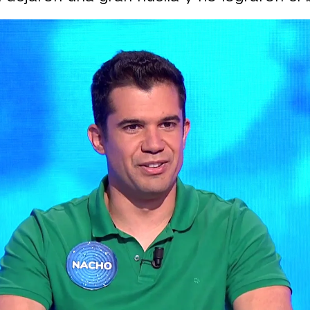
oportunidad en Pasapalabra: “Voy a superar po
Whatsapp
Facebook
X
Flipboa