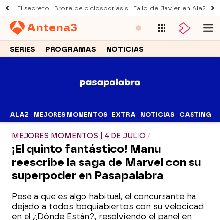
El secreto
Brote de ciclosporiasis
Fallo de Javier en AlaZ
Mu
Antena
3
SERIES
PROGRAMAS
NOTICIAS
ALAZ
MEJORES MOMENTOS
EXTRA
NOTICIAS
CASTING
MEJORES MOMENTOS | 4 DE JULIO
¡El quinto fantástico! Manu
reescribe la saga de Marvel con su
superpoder en Pasapalabra
Pese a que es algo habitual, el concursante ha
dejado a todos boquiabiertos con su velocidad
en el ¿Dónde Están?, resolviendo el panel en