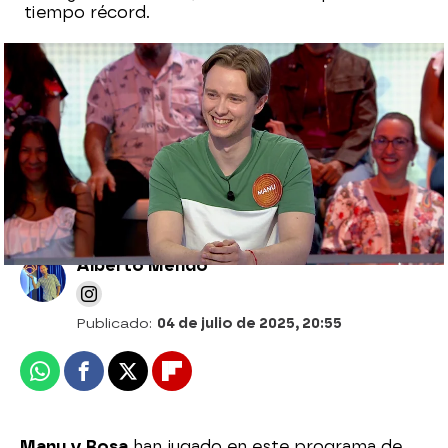
tiempo récord.
“Estoy fina”: Rosa se inmola en El Rosco y
Manu avanza lanzado a por el bote de
1.822.000 euros
Alberto Mendo
Publicado:
04 de julio de 2025, 20:55
Whatsapp
Facebook
X
Flipboard
Manu y Rosa
han jugado en este programa de