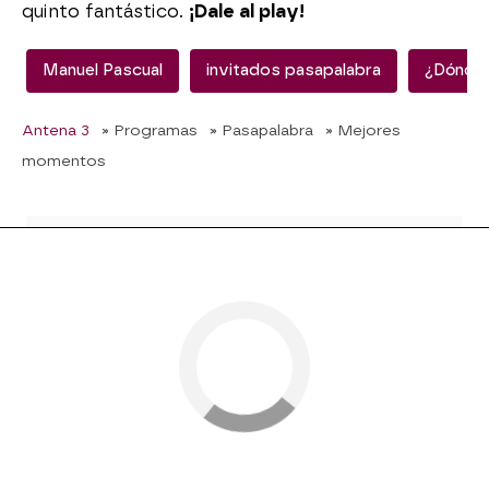
quinto fantástico.
¡Dale al play!
Manuel Pascual
invitados pasapalabra
¿Dónde 
Antena 3
» Programas
» Pasapalabra
» Mejores
momentos