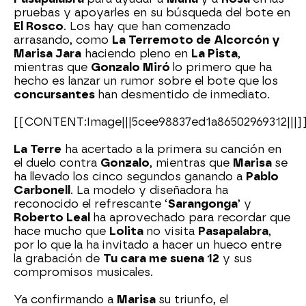
pruebas y apoyarles en su búsqueda del bote en
El Rosco
. Los hay que han comenzado
arrasando, como
La Terremoto de Alcorcón y
Marisa Jara
haciendo pleno en
La Pista
,
mientras que
Gonzalo Miró
lo primero que ha
hecho es lanzar un rumor sobre el bote que los
concursantes
han desmentido de inmediato.
[[CONTENT:Image|||5cee98837ed1a86502969312|||]
La Terre
ha acertado a la primera su canción en
el duelo contra
Gonzalo
, mientras que
Marisa
se
ha llevado los cinco segundos ganando a
Pablo
Carbonell
. La modelo y diseñadora ha
reconocido el refrescante ‘
Sarangonga
’ y
Roberto Leal
ha aprovechado para recordar que
hace mucho que
Lolita
no visita
Pasapalabra
,
por lo que la ha invitado a hacer un hueco entre
la grabación de
Tu cara me suena 12
y sus
compromisos musicales.
Ya confirmando a
Marisa
su triunfo, el