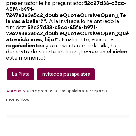
presentador le ha preguntado:
52c27d38-c5cc-
45f4-b971-
7247a3e3a5c2_doubleQuoteCursiveOpen_¿Te
la vas a bailar?”.
A la invitada le ha entrado la
timidez:
52c27d38-c5cc-45f4-b971-
7247a3e3a5c2_doubleQuoteCursiveOpen_¡Qué
atrevido eres, hijo!”.
Finalmente, aunque a
regañadientes
y sin levantarse de la silla, ha
demostrado su arte andaluz. ¡Revive en el
vídeo
este momento!
La Pista
invitados pasapalabra
Antena 3
» Programas
» Pasapalabra
» Mejores
momentos