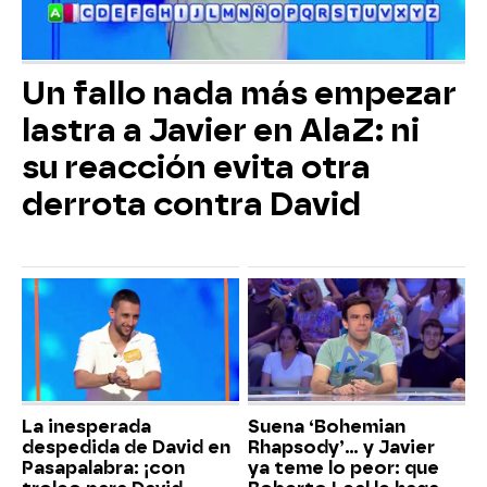
Un fallo nada más empezar
lastra a Javier en AlaZ: ni
su reacción evita otra
derrota contra David
La inesperada
Suena ‘Bohemian
despedida de David en
Rhapsody’... y Javier
Pasapalabra: ¡con
ya teme lo peor: que