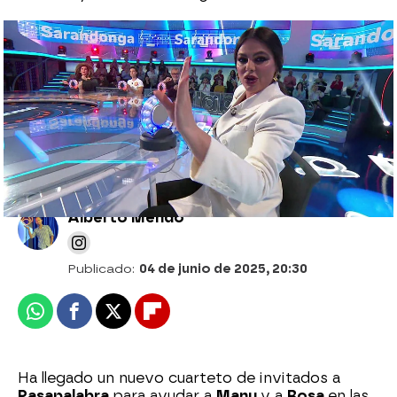
Del arranque de diez aciertos de Rosa a la
brutal remontada de Manu: el empate más
apasionante en El Rosco
Alberto Mendo
Publicado:
04 de junio de 2025, 20:30
Whatsapp
Facebook
X
Flipboard
Ha llegado un nuevo cuarteto de invitados a
Pasapalabra
para ayudar a
Manu
y a
Rosa
en las