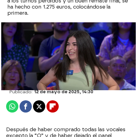
a los turnos perdidos y un buen remate final, se
ha hecho con 1.275 euros, colocándose la
primera.
El casting para participar en La ruleta de
la suerte está abierto
Alma Castaño
Publicado:
12 de mayo de 2025, 14:30
Whatsapp
Facebook
X
Flipboard
Después de haber comprado todas las vocales
excepto la “O” y de haber dejado el panel