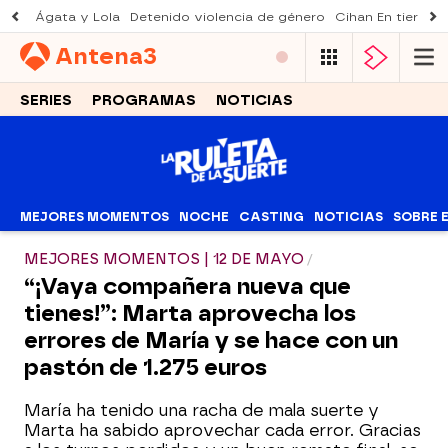
Ágata y Lola
Detenido violencia de género
Cihan En tierra le
Antena
3
SERIES
PROGRAMAS
NOTICIAS
MEJORES MOMENTOS
NOCHE
CASTING
NOTICIAS
SOBRE 
MEJORES MOMENTOS | 12 DE MAYO
“¡Vaya compañera nueva que
tienes!”: Marta aprovecha los
errores de María y se hace con un
pastón de 1.275 euros
María ha tenido una racha de mala suerte y
Marta ha sabido aprovechar cada error. Gracias