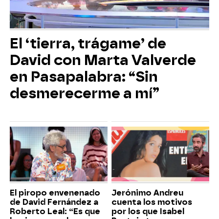
El ‘tierra, trágame’ de
David con Marta Valverde
en Pasapalabra: “Sin
desmerecerme a mí”
El piropo envenenado
Jerónimo Andreu
de David Fernández a
cuenta los motivos
Roberto Leal: “Es que
por los que Isabel