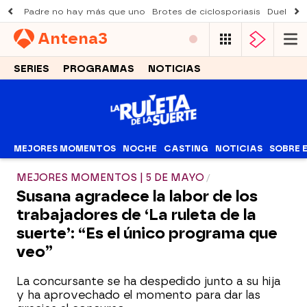
Padre no hay más que uno
Brotes de ciclosporiasis
Duelo Al
Antena
3
SERIES
PROGRAMAS
NOTICIAS
MEJORES MOMENTOS
NOCHE
CASTING
NOTICIAS
SOBRE 
MEJORES MOMENTOS | 5 DE MAYO
Susana agradece la labor de los
trabajadores de ‘La ruleta de la
suerte’: “Es el único programa que
veo”
La concursante se ha despedido junto a su hija
y ha aprovechado el momento para dar las