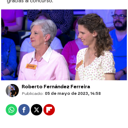
gracias al concurso.
¡Histórico! ‘La ruleta de la suerte’
conmemora uno de los mejores momentos
madre e hija
‘Mami’, la tierna palabra que todo hijo usa:
“Se sabe que vas a pedir algo”
Roberto Fernández Ferreira
Publicado:
05 de mayo de 2023, 14:58
Whatsapp
Facebook
X
Flipboard