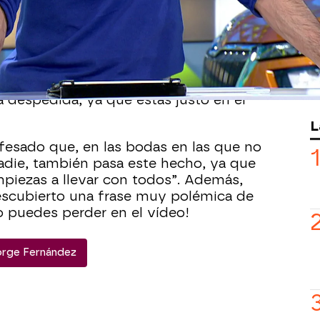
rsona adecuada. De esto ha tratado uno
de hoy en ‘La ruleta de la suerte’, de
 todo los fiesteros, el mejor momento
es de que toque irse. Por tanto, el
a despedida, ya que estás justo en el
L
fesado que, en las bodas en las que no
nadie, también pasa este hecho, ya que
mpiezas a llevar con todos”. Además,
escubierto una frase muy polémica de
o puedes perder en el vídeo!
orge Fernández