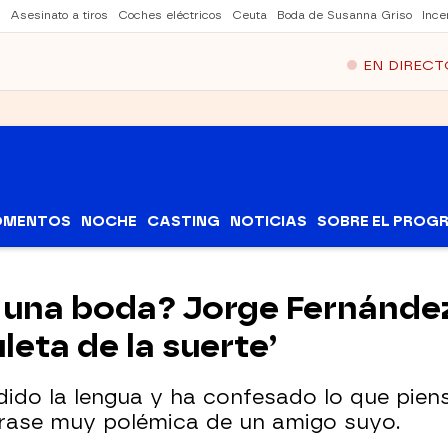
Asesinato a tiros
Coches eléctricos
Ceuta
Boda de Susanna Griso
Ince
EN DIRECT
OMENTOS
NOCHE
CASTING
NOTICIAS
SOBRE EL PROG
e una boda? Jorge Fernánde
leta de la suerte’
dido la lengua y ha confesado lo que pien
frase muy polémica de un amigo suyo.