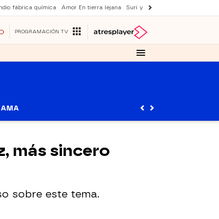
ndio fábrica química
Amor En tierra lejana
Suri y Tom Cruise
La ruleta de 
O
PROGRAMACIÓN TV
RAMA
z, más sincero
so sobre este tema.