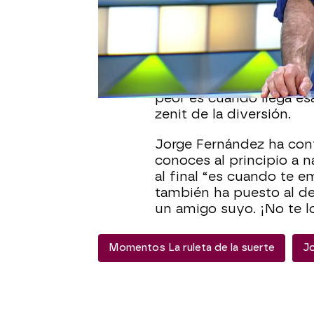
duda, casarse con la pe
de los paneles en el día 
las bodas.
Para mucha gente, sobre
de una boda es justo ant
peor es cuando llega es
zenit de la diversión.
Jorge Fernández ha con
conoces al principio a 
al final “es cuando te e
también ha puesto al d
un amigo suyo. ¡No te l
Momentos La ruleta de la suerte
J