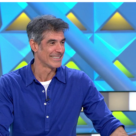
Whatsapp
Facebook
X
Flipboa
 mayor parte de la población es, sin