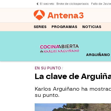
El secreto
Brote de ciclosporiasis
Fallo de Javi
Antena
3
SERIES
PROGRAMAS
NOTICIAS
ARGUIÑANO
EN SU PUNTO
La clave de Arguiñ
Karlos Arguiñano ha mostra
su punto.
Karlos Arguiñano desvela el t