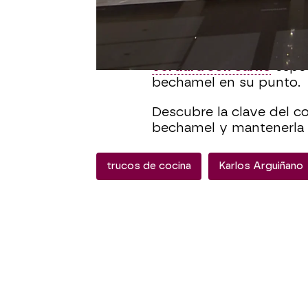
unas ricas croquetas, h
verduras.
Karlos Arguiñano
ha ela
verdura con carne
espec
bechamel en su punto.
Descubre la clave del co
bechamel y mantenerla 
trucos de cocina
Karlos Arguiñano