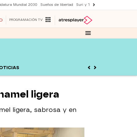
idatura Mundial 2030
Sueños de libertad
Suri y Tom Cruise
YAS verano
O
PROGRAMACIÓN TV
OTICIAS
hamel ligera
l ligera, sabrosa y en
r"