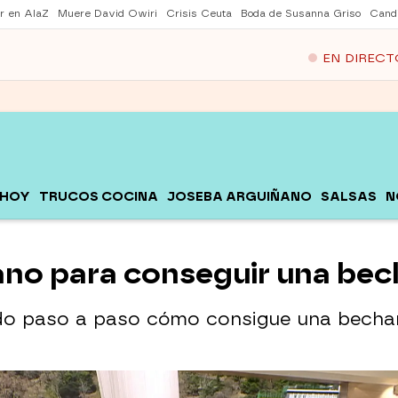
er en AlaZ
Muere David Owiri
Crisis Ceuta
Boda de Susanna Griso
Cand
EN DIRECT
 HOY
TRUCOS COCINA
JOSEBA ARGUIÑANO
SALSAS
N
ano para conseguir una bec
do paso a paso cómo consigue una bechame
ruco de las empanadillas: "Muy sencillo de hace