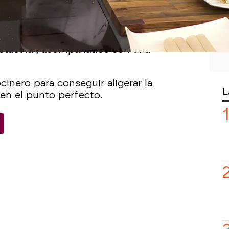
asta un plato de pasta o un revuelto de
borado una
receta de canelones de
tacular, acompañados con una
cinero para conseguir aligerar la
L
en el punto perfecto.