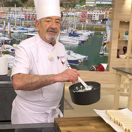
Whatsapp
Facebook
X
Flipboa
 se utiliza para muchas recetas, desde