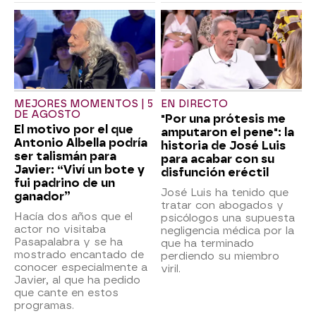
MEJORES MOMENTOS | 5
EN DIRECTO
DE AGOSTO
"Por una prótesis me
El motivo por el que
amputaron el pene": la
Antonio Albella podría
historia de José Luis
ser talismán para
para acabar con su
Javier: “Viví un bote y
disfunción eréctil
fui padrino de un
José Luis ha tenido que
ganador”
tratar con abogados y
Hacía dos años que el
psicólogos una supuesta
actor no visitaba
negligencia médica por la
Pasapalabra y se ha
que ha terminado
mostrado encantado de
perdiendo su miembro
conocer especialmente a
viril.
Javier, al que ha pedido
que cante en estos
programas.