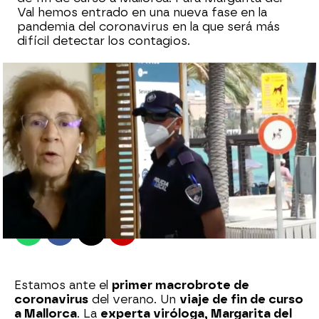
Val hemos entrado en una nueva fase en la
pandemia del coronavirus en la que será más
difícil detectar los contagios.
Antena 3 Noticias
Madrid
Publicado:
25 de junio de 2021, 09:35
Whatsapp
Facebook
X
Flipboard
Estamos ante el
primer macrobrote de
coronavirus
del verano. Un
viaje de fin de curso
a Mallorca
. La
experta viróloga, Margarita del