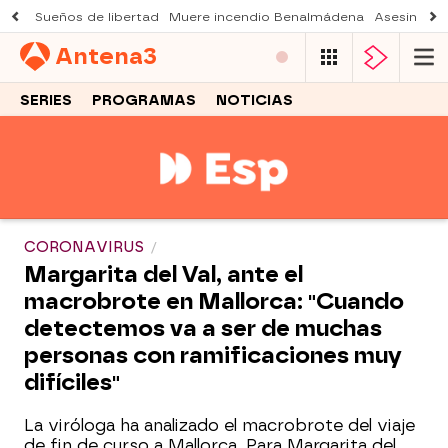
Sueños de libertad
Muere incendio Benalmádena
Asesinato a
Antena
3
SERIES
PROGRAMAS
NOTICIAS
CORONAVIRUS
Margarita del Val, ante el
macrobrote en Mallorca: "Cuando
detectemos va a ser de muchas
personas con ramificaciones muy
difíciles"
La viróloga ha analizado el macrobrote del viaje
de fin de curso a Mallorca. Para Margarita del