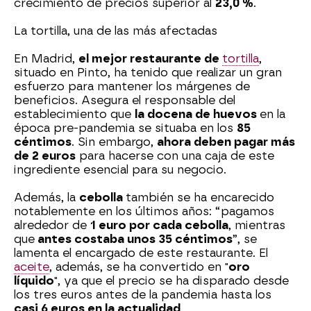
crecimiento de precios superior al
23,0 %
.
La tortilla, una de las más afectadas
En Madrid,
el mejor restaurante de
tortilla
,
situado en Pinto, ha tenido que realizar un gran
esfuerzo para mantener los márgenes de
beneficios. Asegura el responsable del
establecimiento que
la docena de huevos
en la
época pre-pandemia se situaba en los
85
céntimos
. Sin embargo,
ahora deben pagar más
de 2 euros
para hacerse con una caja de este
ingrediente esencial para su negocio.
Además, la
cebolla
también se ha encarecido
notablemente en los últimos años: “pagamos
alrededor de
1 euro por cada cebolla
, mientras
que
antes costaba unos 35 céntimos
”, se
lamenta el encargado de este restaurante. El
aceite
, además, se ha convertido en "
oro
líquido
", ya que el precio se ha disparado desde
los tres euros antes de la pandemia hasta los
casi 6 euros en la actualidad
.