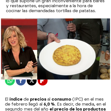
lo que supone un gran inconveniente para bares
y restaurantes, especialmente a la hora de
cocinar las demandadas tortillas de patatas.
Fernando Roca
Publicado:
29 de marzo de 2023, 12:35
Whatsapp
Facebook
X
Flipboard
El
índice
de
precios
al
consumo
(IPC) en el mes
de febrero llegó al
6,0 %
. Es decir, de media, en el
segundo mes del año
el precio de los productos