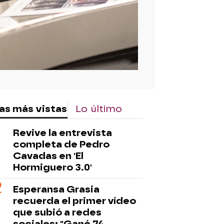
as más vistas
Lo último
Revive la entrevista
completa de Pedro
Cavadas en 'El
Hormiguero 3.0'
Esperansa Grasia
recuerda el primer vídeo
que subió a redes
sociales: "Gané 74