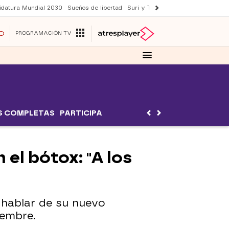
idatura Mundial 2030
Sueños de libertad
Suri y Tom Cruise
YAS verano
O
PROGRAMACIÓN TV
S COMPLETAS
PARTICIPA
el bótox: "A los
 hablar de su nuevo
iembre.