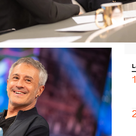
zado su semana por todo lo algo con
grama como invitado:
Sergio Dalma.
El
ntarnos su nuevo disco, titulado Sonríe
to, que él mismo ha traducido como
carse hueco en el panorama musical".
vigésimo segundo álbum
con sonidos
izos, recordando algunos de los temas
L
n sus tres exitosas décadas de carrera.
resaltar lo bien que ve físicamente al
s y le ha preguntado si alguna vez se
confesado que sí, pero la experiencia
usieron de todo y a los dos días
na".
rdado que vivió una
experiencia similar
o dejaron "como a un chino". Aunque