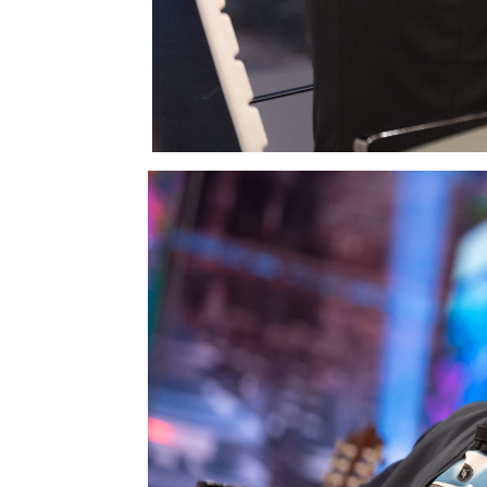
El Hormiguero ha comen
un viejo amigo del pro
artista ha querido prese
porque estás a en la fo
"Aquel afán porque bus
Dalma regresa con este
pop ochenteros y pegad
que más han triunfado e
Pablo Motos
ha querido 
cantante con sus 59 año
ha puesto
botox.
Él ha 
no fue muy buena: "Me p
parecía Carmen de Maire
El presentador ha reco
al cantante en el que l