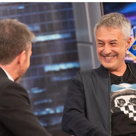
mpleta a Sergio Dalma en El Hormiguero
Whatsapp
Facebook
X
Flipboa
3, 22:21