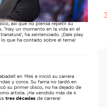
re risas, en ese momento no le hizo
do que intenta cuidarse y que está
ico, así que no piensa repetir su
x. "Hay un momento en la vida en el
ranatura", ha sentenciado. ¡Dale play
 lo que ha contado sobre el tema!
abadell en 1964 e inició su carrera
ndas y coros. Su fama no tardó en
icó su primer disco, no ha dejado de
omo artista. ¡Ha vendido más de 4
sus
tres décadas
de carrera!