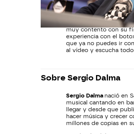
Motos lo ha contado ent
ninguna gracia.
Sergio Dalma
ha confesa
muy contento con su fís
experiencia con el boto
que ya no puedes ir cont
al vídeo y escucha todo
Sobre Sergio Dalma
Sergio Dalma
nació en S
musical cantando en ba
llegar y desde que publ
hacer música y crecer c
millones de copias en 