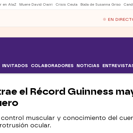
er en AlaZ
Muere David Owiri
Crisis Ceuta
Boda de Susanna Griso
Cand
EN DIRECT
INVITADOS
COLABORADORES
NOTICIAS
ENTREVISTA
 trae el Récord Guinness ma
uero
control muscular y conocimiento del cu
otrusión ocular.