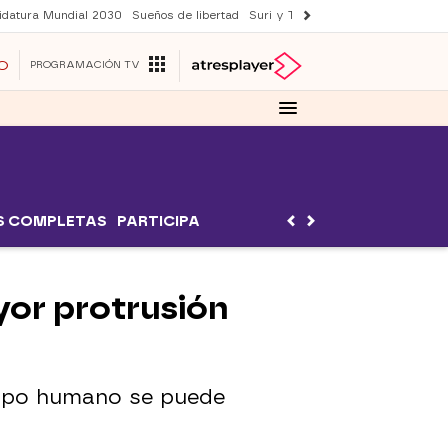
idatura Mundial 2030
Sueños de libertad
Suri y Tom Cruise
YAS verano
O
PROGRAMACIÓN TV
S COMPLETAS
PARTICIPA
yor protrusión
erpo humano se puede