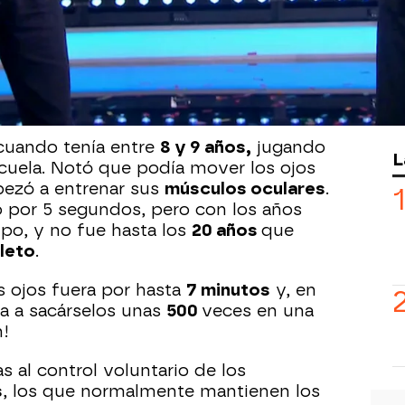
 Sánchez) es un uruguayo con un don
 puede sacar sus ojos hacia fuera
19
vale a un
94 %
del globo ocular. Este
lió el
Récord Guinness
oficial al
(male)”
, es decir, la mayor protrusión
undo.
cuando tenía entre
8 y 9 años,
jugando
L
cuela. Notó que podía mover los ojos
ezó a entrenar sus
músculos oculares
.
lo por 5 segundos, pero con los años
po, y no fue hasta los
20 años
que
leto
.
 ojos fuera por hasta
7 minutos
y, en
ega a sacárselos unas
500
veces en una
n!
s al control voluntario de los
s
, los que normalmente mantienen los