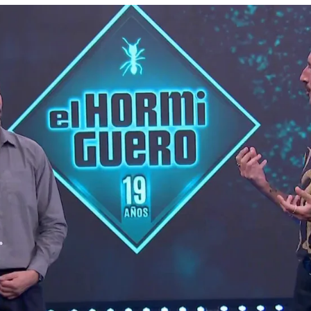
Whatsapp
Facebook
X
Flipboa
10
prendido con un talento
desconcido
: