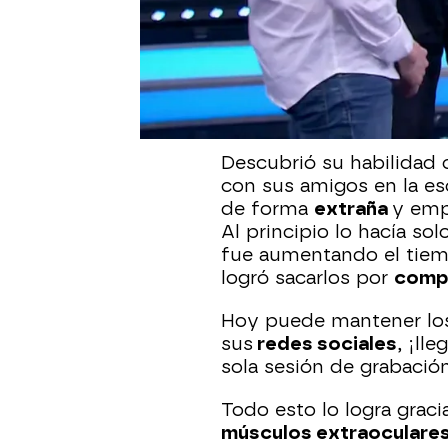
Bellosguardo
(Williams
realmente
impactante
:
milímetros, lo que equi
asombroso control le va
“Farthest eyeball pop 
ocular masculina del m
Descubrió su habilidad 
con sus amigos en la es
de forma
extraña
y emp
Al principio lo hacía so
fue aumentando el tiem
logró sacarlos por
comp
Hoy puede mantener los
sus
redes sociales
, ¡ll
sola sesión de grabació
Todo esto lo logra gracia
músculos extraoculare