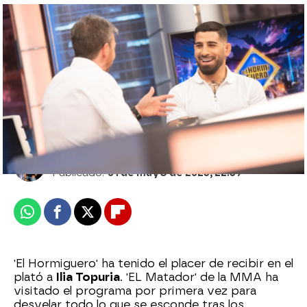
Ilia Topuria desvela qué siente al pelear:
"Acepto la sensación de miedo y no dejo
que se apodere de mi"
Roberto Fernández Ferreira
Publicado:
01 de mayo de 2023, 22:39
Whatsapp
Facebook
X
Flipboard
'El Hormiguero' ha tenido el placer de recibir en el
plató a
Ilia Topuria
. 'EL Matador' de la MMA ha
visitado el programa por primera vez para
desvelar todo lo que se esconde tras los