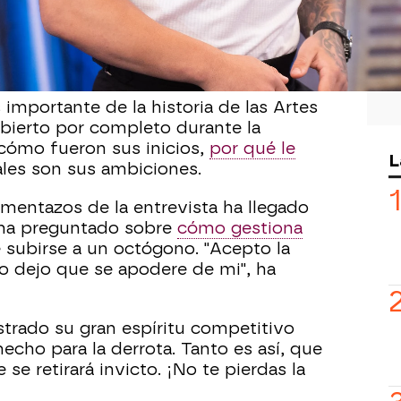
spectadores únicos: 4.724.000. Esta
Ilia Topuria
. El luchador de la UFC ha
por primera vez para hablar sobre su
importante de la historia de las Artes
abierto por completo durante la
cómo fueron sus inicios,
por qué le
L
les son sus ambiciones.
entazos de la entrevista ha llegado
 ha preguntado sobre
cómo gestiona
 subirse a un octógono. "Acepto la
o dejo que se apodere de mi", ha
strado su gran espíritu competitivo
echo para la derrota. Tanto es así, que
 se retirará invicto. ¡No te pierdas la