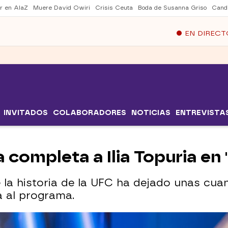
er en AlaZ
Muere David Owiri
Crisis Ceuta
Boda de Susanna Griso
Cand
EN DIRECT
INVITADOS
COLABORADORES
NOTICIAS
ENTREVISTA
a completa a Ilia Topuria en 
 la historia de la UFC ha dejado unas cua
a al programa.
lia Topuria revela su miedo a perder: "Siento qu