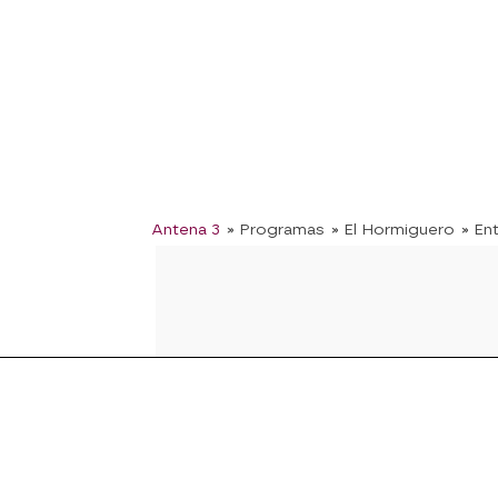
Antena 3
» Programas
» El Hormiguero
» En