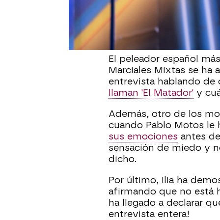
en la emisión con más e
vez, el invitado ha sido
visitado a Pablo Motos 
deporte, el MMA.
El peleador español más 
Marciales Mixtas se ha 
entrevista hablando de 
llaman 'El Matador'
y cuá
Además, otro de los mom
cuando Pablo Motos le
sus emociones
antes de
sensación de miedo y n
dicho.
Por último, Ilia ha demo
afirmando que no está h
ha llegado a declarar que
entrevista entera!