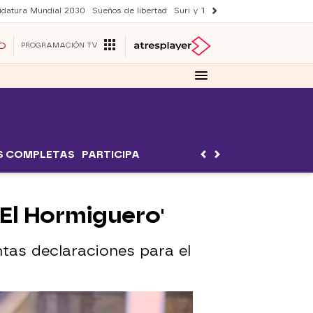
idatura Mundial 2030
Sueños de libertad
Suri y Tom Cruise
YAS verano
O
PROGRAMACIÓN TV
S COMPLETAS
PARTICIPA
'El Hormiguero'
ntas declaraciones para el
e voy a retirarme invicto"