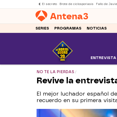
El secreto
Brote de ciclosporiasis
Fallo de Javi
Antena
3
SERIES
PROGRAMAS
NOTICIAS
ENTREVISTA
NO TE LA PIERDAS
Revive la entrevist
El mejor luchador español de
recuerdo en su primera visit
¿Preparado para la derrota? I