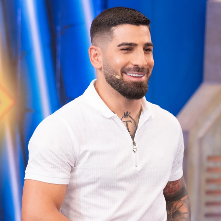
Whatsapp
Facebook
X
Flipboa
:13
ña Pastori a 'El Hormiguero'
se convirtió