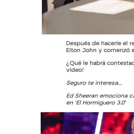
poco fue el cumpleaños 
ha preguntado por qué l
Ed Sheeran
, consciente
regalo muy especial y, s
Después de hacerle el re
Elton John y comenzó a
¿Qué le habrá contestad
vídeo!
Seguro te interesa...
Ed Sheeran emociona can
en 'El Hormiguero 3.0'