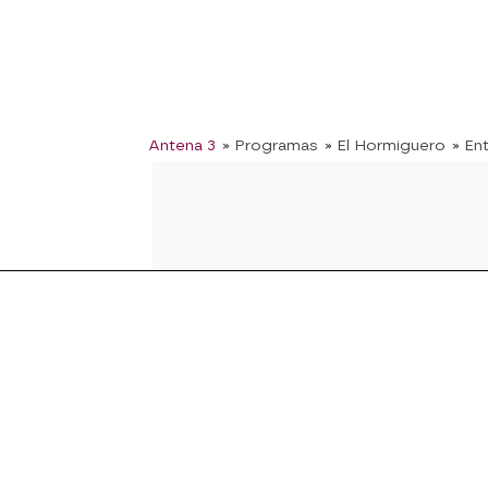
Antena 3
» Programas
» El Hormiguero
» En