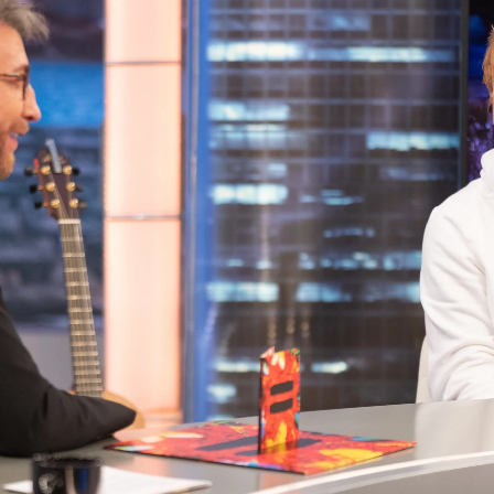
Whatsapp
Facebook
X
Flipboa
30
ma canción navideña junto a
Elton
a recordado a
Ed Sheeran
que hace