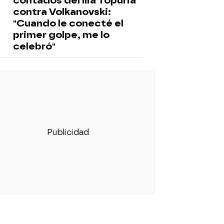
contados del Ilia Topuria
contra Volkanovski:
"Cuando le conecté el
primer golpe, me lo
celebró"