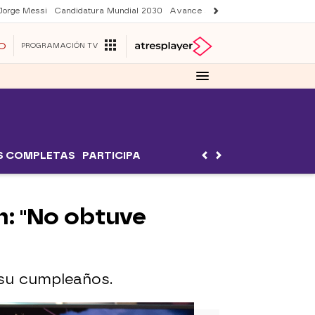
Jorge Messi
Candidatura Mundial 2030
Avance Sueños de libertad
Final 
O
PROGRAMACIÓN TV
S COMPLETAS
PARTICIPA
n: "No obtuve
 su cumpleaños.