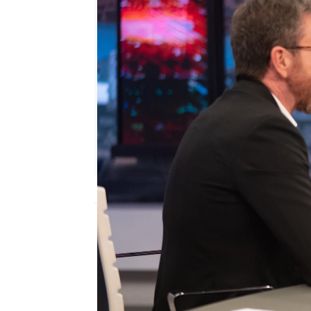
antena3.com
Madrid
Publicado:
11 de noviembre de 2021, 22:
Con motivo de su próxi
John
, Pablo Motos le h