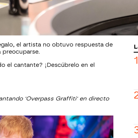
del legendario cantante, por lo que le
e ha regalado.
 de cómo es Elton John, pensó en un
egún él, un tanto "macabro".
galo, el artista no obtuvo respuesta de
L
 preocuparse.
o el cantante? ¡Descúbrelo en el
tando 'Overpass Graffiti' en directo