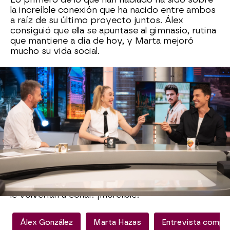
la increíble conexión que ha nacido entre ambos
a raíz de su último proyecto juntos. Álex
consiguió que ella se apuntase al gimnasio, rutina
que mantiene a día de hoy, y Marta mejoró
mucho su vida social.
Además, también hemos conocido
uno de los
mayores traumas ocultos de la actriz
. Según
ha contado, no puede dormir con una silla cerca
puesto que leyó un cómic terrorífico que le dejó
marcada de por vida.
Marta también ha protagonizado uno de los
momentazos de la noche cuando
se ha atrevido
a cantar en directo
. La invitada había
confesado que de pequeña le echaron del coro
del colegio y, según le ha dicho Pablo entre risas,
le volverían a echar. ¡Increíble!
Álex González
Marta Hazas
Entrevista comple