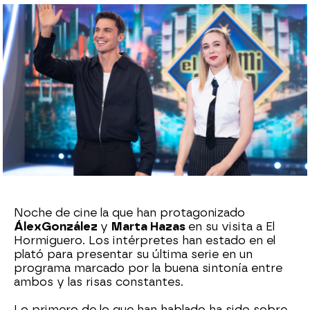
Roberto Fernández Ferreira
Publicado:
10 de junio de 2024, 23:12
Whatsapp
Facebook
X
Flipboard
Noche de cine la que han protagonizado
Álex
González
y
Marta Hazas
en su visita a El
Hormiguero. Los intérpretes han estado en el
plató para presentar su última serie en un
programa marcado por la buena sintonía entre
ambos y las risas constantes.
Lo primero de lo que han hablado ha sido sobre