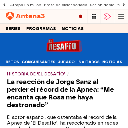
Atrapa un millón
Brote de ciclosporiasis
Sesión doble Padre
Antena
3
SERIES
PROGRAMAS
NOTICIAS
RETOS
CONCURSANTES
JURADO
INVITADOS
NOTICIAS
HISTORIA DE ‘EL DESAFÍO’
La reacción de Jorge Sanz al
perder el récord de la Apnea: “Me
encanta que Rosa me haya
destronado”
El actor español, que ostentaba el récord de la
Apnea de ‘El Desafío’, ha reaccionado en redes