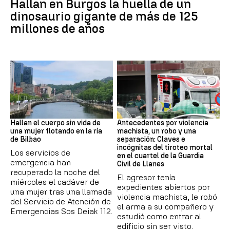
Hallan en Burgos la huella de un
dinosaurio gigante de más de 125
millones de años
BILBAO
ASTURIAS
Hallan el cuerpo sin vida de
Antecedentes por violencia
una mujer flotando en la ría
machista, un robo y una
de Bilbao
separación: Claves e
incógnitas del tiroteo mortal
Los servicios de
en el cuartel de la Guardia
emergencia han
Civil de Llanes
recuperado la noche del
El agresor tenía
miércoles el cadáver de
expedientes abiertos por
una mujer tras una llamada
violencia machista, le robó
del Servicio de Atención de
el arma a su compañero y
Emergencias Sos Deiak 112.
estudió como entrar al
edificio sin ser visto.