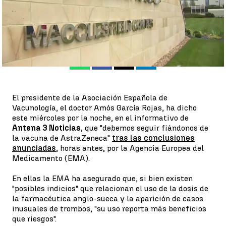
Antena 3 Noticias
Publicado:
07 de abril de 2021, 22:51
Whatsapp
Facebook
X
Linkedin
El presidente de la Asociación Española de
Vacunología, el doctor Amós García Rojas, ha dicho
este miércoles por la noche, en el informativo de
Antena 3 Noticias,
que "debemos seguir fiándonos de
la vacuna de AstraZeneca"
tras las conclusiones
anunciadas
, horas antes, por la Agencia Europea del
Medicamento (EMA).
En ellas la EMA ha asegurado que, si bien existen
"posibles indicios" que relacionan el uso de la dosis de
la farmacéutica anglo-sueca y la aparición de casos
inusuales de trombos, "su uso reporta más beneficios
que riesgos".