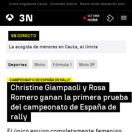
Crisis migratoria Ceuta
Incendio Grecia
Reino Unido liberación presos
Antena
ÚLTIMA
Noticias
3
HORA
EN DIRECTO
La acogida de menores en Ceuta, al límite
Deportes
Motor
Fórmula 1
Moto GP
CAMPEONATO DE ESPAÑA DE RALLY
Christine Giampaoli y Rosa
Romero ganan la primera prueba
del campeonato de España de
rally
El único equipo completamente femenino