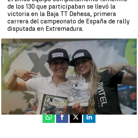
de los 130 que participaban se llevó la
victoria en la Baja TT Dehesa, primera
carrera del campeonato de España de rally
disputada en Extremadura.
Christine Giampaoli y Rosa Romero ganan la primera prueba del
campeonato de España de rally |
Antena 3
Antena 3 Deportes
Actualizado:
16 de junio de 2021, 18:05
Publicado:
16 de junio de 2021, 16:33
Whatsapp
Facebook
X
Linkedin