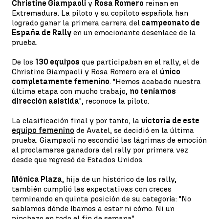
Christine Giampaoli
y
Rosa Romero
reinan en
Extremadura. La piloto y su copiloto española han
logrado ganar la primera carrera del
campeonato de
España de Rally
en un emocionante desenlace de la
prueba.
De los
130 equipos
que participaban en el rally, el de
Christine Giampaoli y Rosa Romero era el
único
completamente femenino
. "Hemos acabado nuestra
última etapa con mucho trabajo,
no teníamos
dirección asistida
", reconoce la piloto.
La clasificación final y por tanto, la
victoria de este
equipo femenino
de Avatel, se decidió en la última
prueba. Giampaoli no escondió las lágrimas de emoción
al proclamarse ganadora del rally por primera vez
desde que regresó de Estados Unidos.
Mónica Plaza
, hija de un histórico de los rally,
también cumplió las expectativas con creces
terminando en quinta posición de su categoría: "No
sabíamos dónde íbamos a estar ni cómo. Ni un
pinchazo en todo el fin de semana".