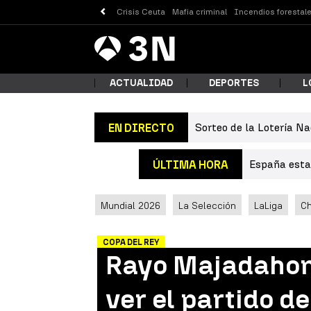
Crisis Ceuta
Mafia criminal
Incendios forestal
Antena
Noticias
3
ACTUALIDAD
DEPORTES
L
Sorteo de la Lotería Na
EN DIRECTO
¿Qué
España estab
ÚLTIMA HORA
Mundial 2026
La Selección
LaLiga
C
COPA DEL REY
Rayo Majadahond
Busc
ver el partido d