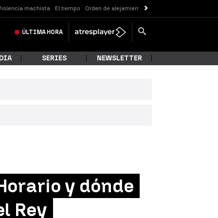
Violencia machista
El tiempo
Orden de alejamiento
Messi
ÚLTIMA
HORA
DIA
SERIES
NEWSLETTER
Horario y dónde
el Rey