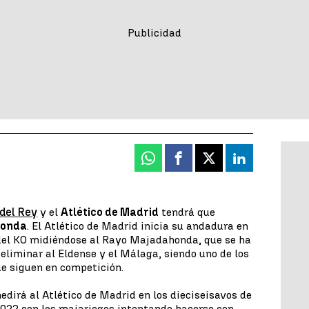
Whatsapp
Facebook
X
Linkedin
del Rey
y el
Atlético de Madrid
tendrá que
honda
. El Atlético de Madrid inicia su andadura en
 del KO midiéndose al Rayo Majadahonda, que se ha
 eliminar al Eldense y el Málaga, siendo uno de los
ue siguen en competición.
dirá al Atlético de Madrid en los dieciseisavos de
2022 con los majariegos intentando hacerse con