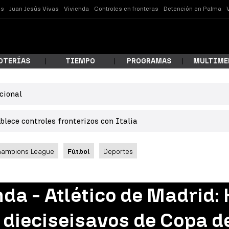
es
Juan Jesús Vivas
Vivienda
Controles en fronteras
Detención en Palma
OTERÍAS
TIEMPO
PROGRAMAS
MULTIME
cional
 estás buscando?
lece controles fronterizos con Italia
hampions League
Fútbol
Deportes
a - Atlético de Madrid: 
ar
e dieciseisavos de Copa d